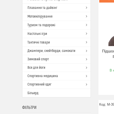
Плавання та дайвінг
Мотоекіпірування
Туризм та подорожі
Настільні ігри
Тактичні товари
Джампери, скейтборди, самокати
Підшол
Зимовий спорт
Все для йоги
В 
Спортивна медицина
Спортивний одяг
Більярд
M-3
ФІЛЬТРИ