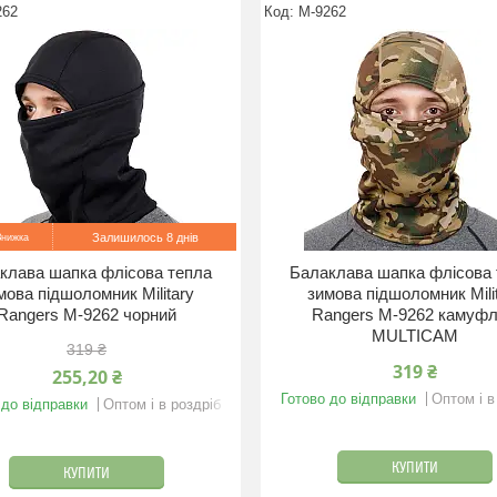
262
M-9262
Залишилось 8 днів
клава шапка флісова тепла
Балаклава шапка флісова 
мова підшоломник Military
зимова підшоломник Mili
Rangers M-9262 чорний
Rangers M-9262 камуф
MULTICAM
319 ₴
319 ₴
255,20 ₴
Готово до відправки
Оптом і в
 до відправки
Оптом і в роздріб
КУПИТИ
КУПИТИ