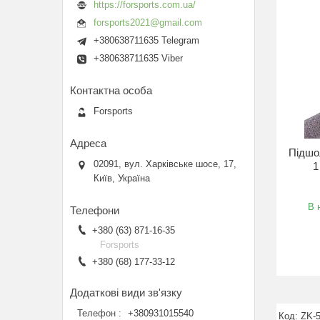
https://forsports.com.ua/
forsports2021@gmail.com
+380638711635 Telegram
+380638711635 Viber
Forsports
Підшо
02091, вул. Харківське шосе, 17,
1
Київ, Україна
В 
+380 (63) 871-16-35
Forsports
+380 (68) 177-33-12
Телефон
+380931015540
ZK-