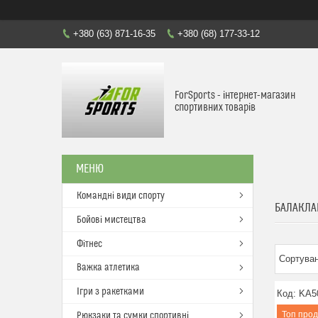
+380 (63) 871-16-35
+380 (68) 177-33-12
ForSports - інтернет-магазин
спортивних товарів
Командні види спорту
БАЛАКЛА
Бойові мистецтва
Фітнес
Важка атлетика
Ігри з ракетками
KA5
Топ про
Рюкзаки та сумки спортивні