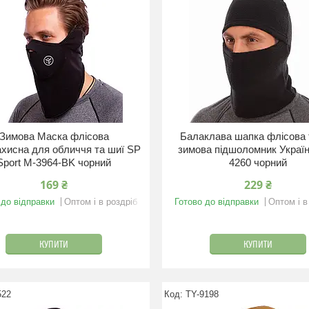
Зимова Маска флісова
Балаклава шапка флісова 
ахисна для обличчя та шиї SP
зимова підшоломник Украї
Sport M-3964-BK чорний
4260 чорний
169 ₴
229 ₴
 до відправки
Оптом і в роздріб
Готово до відправки
Оптом і в
КУПИТИ
КУПИТИ
522
TY-9198