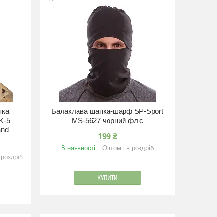
пка
Балаклава шапка-шарф SP-Sport
K-5
MS-5627 чорний фліс
and
199 ₴
В наявності
Оптом і в роздріб
 роздріб
КУПИТИ