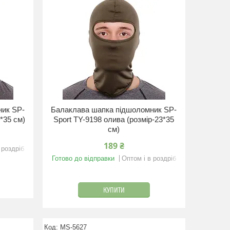
ник SP-
Балаклава шапка підшоломник SP-
3*35 см)
Sport TY-9198 олива (розмір-23*35
см)
189 ₴
 роздріб
Готово до відправки
Оптом і в роздріб
КУПИТИ
MS-5627