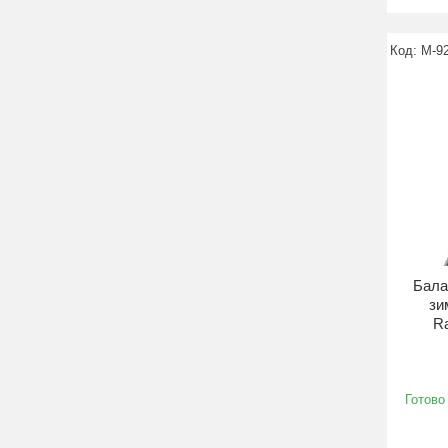
M-9
Бала
зи
R
Готово