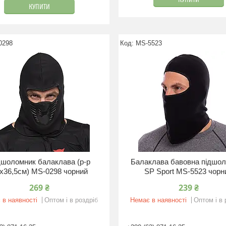
КУПИТИ
КУПИТИ
0298
MS-5523
дшоломник балаклава (р-р
Балаклава бавовна підшо
х36,5см) MS-0298 чорний
SP Sport MS-5523 чорн
269 ₴
239 ₴
 в наявності
Оптом і в роздріб
Немає в наявності
Оптом і в 