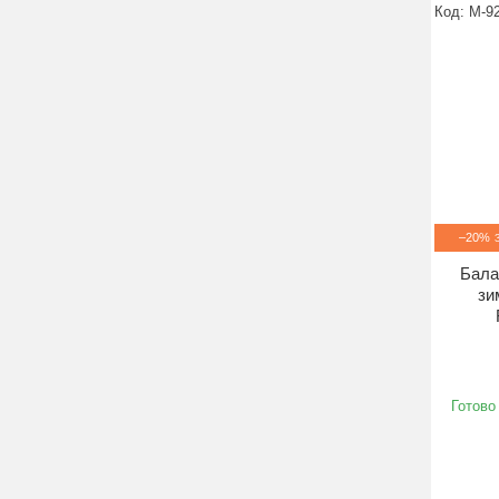
M-9
–20%
Бала
зи
Готово