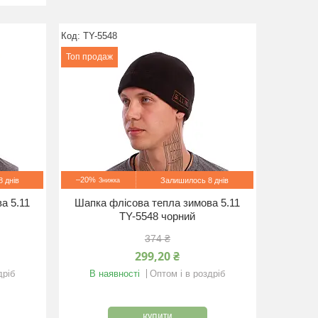
TY-5548
Топ продаж
–20%
 днів
Залишилось 8 днів
а 5.11
Шапка флісова тепла зимова 5.11
TY-5548 чорний
374 ₴
299,20 ₴
дріб
В наявності
Оптом і в роздріб