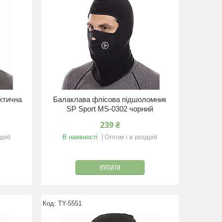
ктична
Балаклава флісова підшоломник
SP Sport MS-0302 чорний
239 ₴
дріб
В наявності
Оптом і в роздріб
КУПИТИ
TY-5551