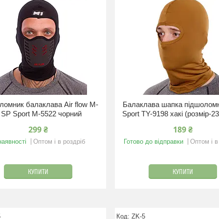
ломник балаклава Air flow M-
Балаклава шапка підшолом
 SP Sport M-5522 чорний
Sport TY-9198 хакі (розмір-2
299 ₴
189 ₴
наявності
Оптом і в роздріб
Готово до відправки
Оптом і в
КУПИТИ
КУПИТИ
5
ZK-5