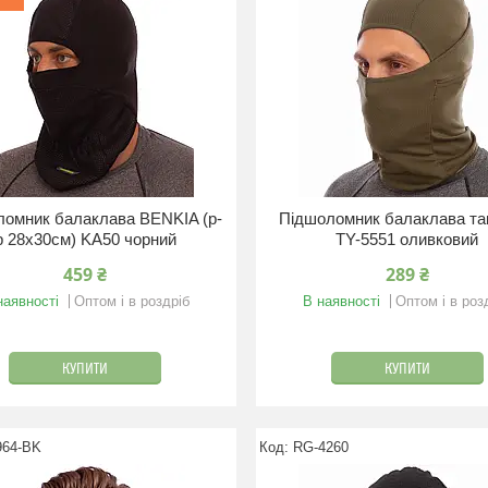
омник балаклава BENKIA (р-
Підшоломник балаклава та
р 28х30см) KA50 чорний
TY-5551 оливковий
459 ₴
289 ₴
наявності
Оптом і в роздріб
В наявності
Оптом і в роз
КУПИТИ
КУПИТИ
964-BK
RG-4260