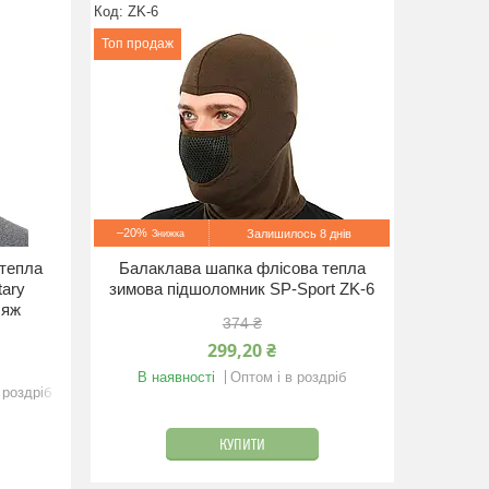
ZK-6
Топ продаж
–20%
Залишилось 8 днів
тепла
Балаклава шапка флісова тепла
tary
зимова підшоломник SP-Sport ZK-6
ляж
374 ₴
299,20 ₴
В наявності
Оптом і в роздріб
 роздріб
КУПИТИ