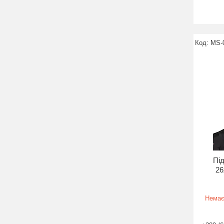
MS-
Пі
26
Немає