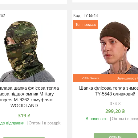
262
TY-5548
Топ продаж
–20%
Залишилось 8
клава шапка флісова тепла
Шапка флісова тепла зимов
мова підшоломник Military
TY-5548 оливковий
angers M-9262 камуфляж
374 ₴
WOODLAND
299,20 ₴
319 ₴
В наявності
Оптом і в роз
 до відправки
Оптом і в роздріб