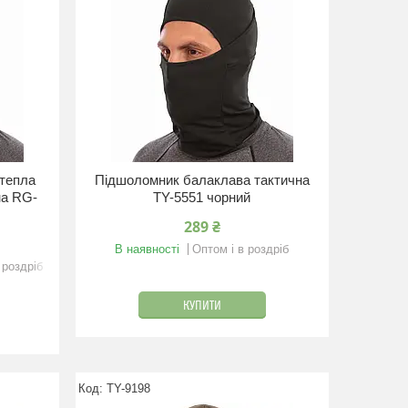
тепла
Підшоломник балаклава тактична
на RG-
TY-5551 чорний
289 ₴
В наявності
Оптом і в роздріб
 роздріб
КУПИТИ
TY-9198