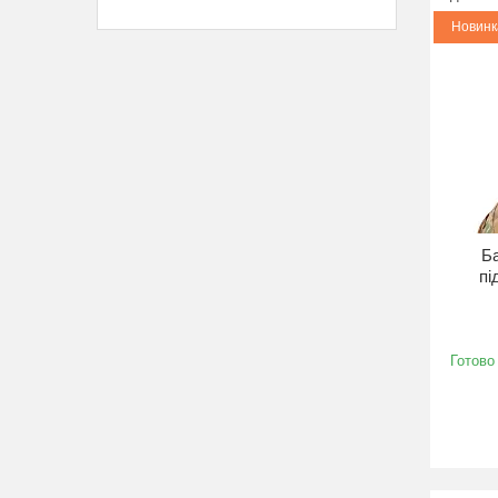
Новинк
Б
пі
Готово