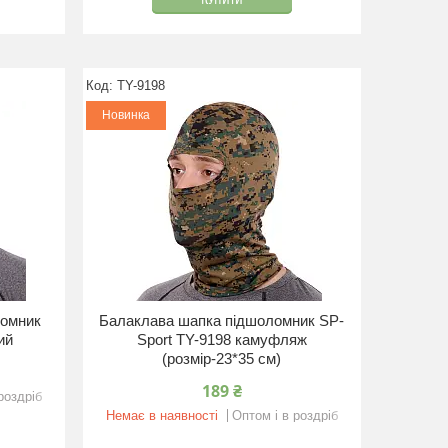
КУПИТИ
TY-9198
Новинка
ломник
Балаклава шапка підшоломник SP-
ий
Sport TY-9198 камуфляж
(розмір-23*35 см)
189 ₴
роздріб
Немає в наявності
Оптом і в роздріб