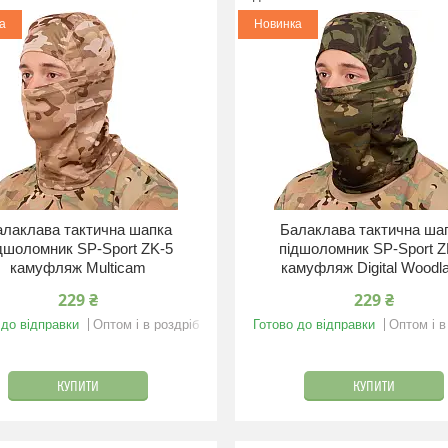
а
Новинка
алаклава тактична шапка
Балаклава тактична ша
дшоломник SP-Sport ZK-5
підшоломник SP-Sport Z
камуфляж Multicam
камуфляж Digital Woodl
229 ₴
229 ₴
 до відправки
Оптом і в роздріб
Готово до відправки
Оптом і в
КУПИТИ
КУПИТИ