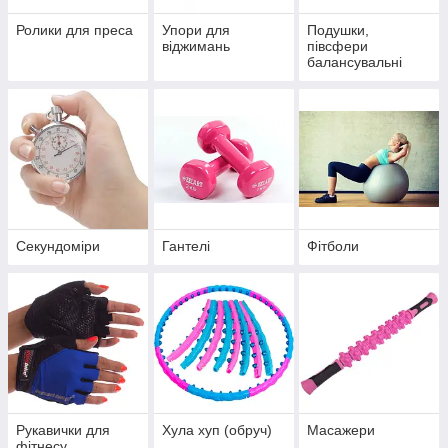
Ролики для преса
Упори для
Подушки,
віджимань
півсфери
балансувальні
Секундоміри
Гантелі
Фітболи
Рукавички для
Хула хуп (обруч)
Масажери
фітнесу