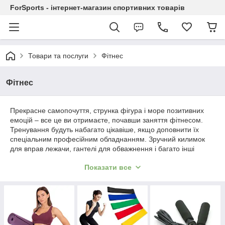
ForSports - інтернет-магазин спортивних товарів
Товари та послуги
Фітнес
Фітнес
Прекрасне самопочуття, струнка фігура і море позитивних
емоцій – все це ви отримаєте, почавши заняття фітнесом.
Тренування будуть набагато цікавіше, якщо доповнити їх
спеціальним професійним обладнанням. Зручний килимок
для вправ лежачи, гантелі для обважнення і багато інші
корисні аксесуари зроблять ваші заняття більш ефективними
Показати все
і корисними.