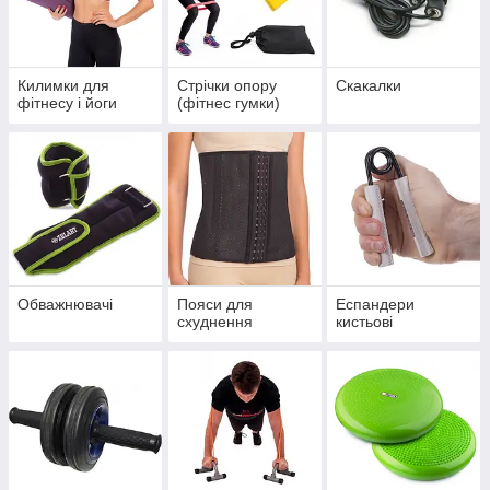
Килимки для
Стрічки опору
Скакалки
фітнесу і йоги
(фітнес гумки)
Обважнювачі
Пояси для
Еспандери
схуднення
кистьові