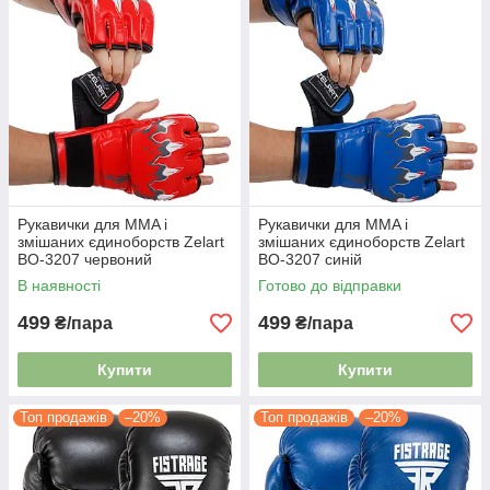
Рукавички для MMA і
Рукавички для MMA і
змішаних єдиноборств Zelart
змішаних єдиноборств Zelart
BO-3207 червоний
BO-3207 синій
В наявності
Готово до відправки
499
499
₴/пара
₴/пара
Купити
Купити
Топ продажів
–20%
Топ продажів
–20%