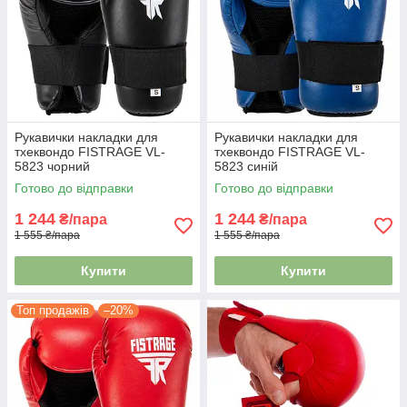
Рукавички накладки для
Рукавички накладки для
тхеквондо FISTRAGE VL-
тхеквондо FISTRAGE VL-
5823 чорний
5823 синій
Готово до відправки
Готово до відправки
1 244
1 244
₴/пара
₴/пара
1 555 ₴/пара
1 555 ₴/пара
Купити
Купити
Топ продажів
–20%