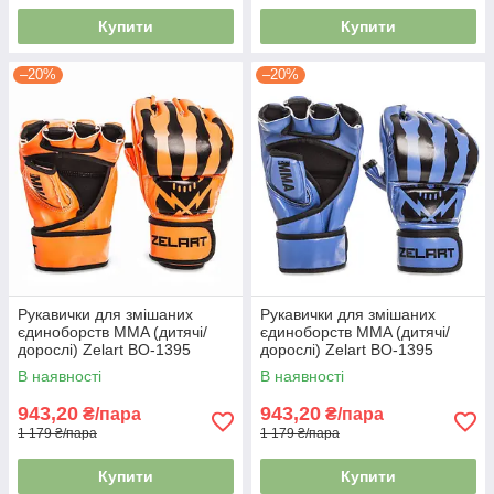
Купити
Купити
–20%
–20%
Рукавички для змішаних
Рукавички для змішаних
єдиноборств MMA (дитячі/
єдиноборств MMA (дитячі/
дорослі) Zelart BO-1395
дорослі) Zelart BO-1395
помаранчевий-чорний
синій-чорний
В наявності
В наявності
943,20
943,20
₴/пара
₴/пара
1 179 ₴/пара
1 179 ₴/пара
Купити
Купити