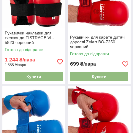
Рукавички накладки для
Рукавички для карате дитячі
тхеквондо FISTRAGE VL-
дорослі Zelart BO-7250
5823 червоний
червоний
Готово до відправки
Готово до відправки
1 244
₴/пара
699
₴/пара
1 555 ₴/пара
Купити
Купити