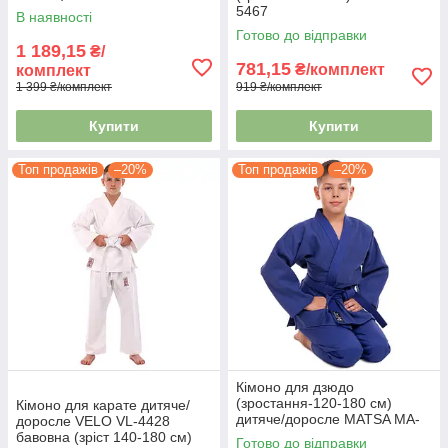
5467
В наявності
Готово до відправки
1 189,15
₴/
781,15
₴/комплект
комплект
1 399 ₴/комплект
919 ₴/комплект
Купити
Купити
Топ продажів
–20%
Топ продажів
–20%
Кімоно для дзюдо
(зростання-120-180 см)
Кімоно для карате дитяче/
дитяче/доросле MATSA MA-
доросле VELO VL-4428
0015 синій
бавовна (зріст 140-180 см)
Готово до відправки