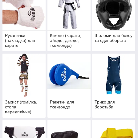
Рукавички
Кімоно (карате,
Шоломи для боксу
(накладки) для
айкідо, дзюдо,
та єдиноборств
карате
тхеквондо)
Захист (гомілка,
Ракетки для
Трико для
стопа,
тхеквондо
боротьби
передпліччя)