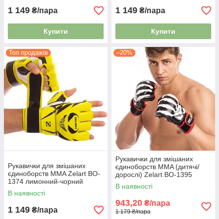
1 149
1 149
₴/пара
₴/пара
Купити
Купити
Топ продажів
–20%
Рукавички для змішаних
Рукавички для змішаних
єдиноборств MMA (дитячі/
єдиноборств MMA Zelart BO-
дорослі) Zelart BO-1395
1374 лимонний-чорний
білий-червоний-чорний
В наявності
В наявності
943,20
₴/пара
1 149
₴/пара
1 179 ₴/пара