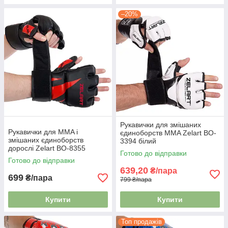
–20%
Рукавички для змішаних
Рукавички для MMA і
єдиноборств MMA Zelart BO-
змішаних єдиноборств
3394 білий
дорослі Zelart BO-8355
Готово до відправки
Готово до відправки
639,20
₴/пара
699
₴/пара
799 ₴/пара
Купити
Купити
Топ продажів