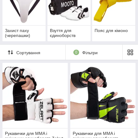
Захист паху
Взуття для
Пояс для кімоно
(черепашки)
єдиноборств
Сортування
0
Фільтри
Рукавички для MMA і
Рукавички для MMA і