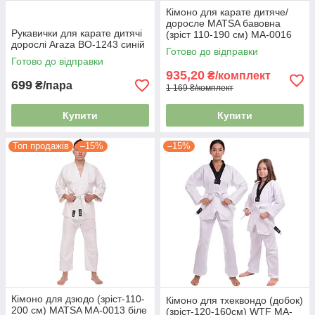
Кімоно для карате дитяче/
доросле MATSA бавовна
Рукавички для карате дитячі
(зріст 110-190 см) MA-0016
дорослі Araza BO-1243 синій
біле
Готово до відправки
Готово до відправки
935,20
₴/комплект
699
₴/пара
1 169 ₴/комплект
Купити
Купити
Топ продажів
–15%
–15%
Кімоно для дзюдо (зріст-110-
Кімоно для тхеквондо (добок)
200 см) MATSA MA-0013 біле
(зріст-120-160см) WTF MA-