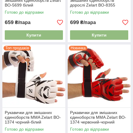
змішаних єдиноборств Zelart
змішаних єдиноборств
BO-5699 білий
дорослі Zelart BO-8355
Готово до відправки
Готово до відправки
659
699
₴/пара
₴/пара
Купити
Купити
Топ продажів
Новинка
Рукавички для змішаних
Рукавички для змішаних
єдиноборств MMA Zelart BO-
єдиноборств MMA Zelart BO-
1374 чорний-білий
1374 червоний-чорний
Готово до відправки
Готово до відправки