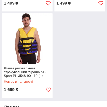
1 499
1 499
₴
₴
Жилет рятувальний
страхувальний Україна SP-
Sport PL-3548-90-110 (на
вагу 90-110 кг) синій- жовтий
Немає в наявності
1 699
₴