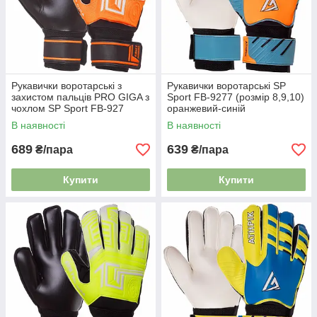
Рукавички воротарські з
Рукавички воротарські SP
захистом пальців PRO GIGA з
Sport FB-9277 (розмір 8,9,10)
чохлом SP Sport FB-927
оранжевий-синій
помаранчевий
В наявності
В наявності
689
639
₴/пара
₴/пара
Купити
Купити