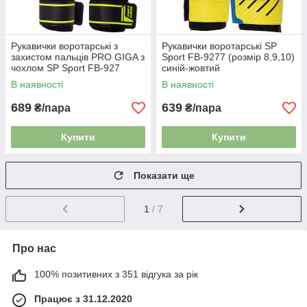
Рукавички воротарські з
Рукавички воротарські SP
захистом пальців PRO GIGA з
Sport FB-9277 (розмір 8,9,10)
чохлом SP Sport FB-927
синій-жовтий
салатовий
В наявності
В наявності
689
639
₴/пара
₴/пара
Купити
Купити
Показати ще
1
/ 7
Про нас
100% позитивних з 351 відгука за рік
Працює з 31.12.2020