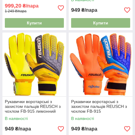
999,20
₴/пара
949
₴/пара
1 249 ₴/пара
Купити
Купити
Рукавички воротарські з
Рукавички воротарські з
захистом пальців REUSCH з
захистом пальців REUSCH з
чохлом FB-915 лимонний
чохлом FB-915
помаранчевий
В наявності
В наявності
949
949
₴/пара
₴/пара