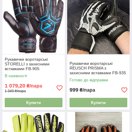
Рукавички воротарські
Рукавички воротарські
STORELLI з захисними
REUSCH PRISMA з
вставками FB-905
захисними вставками FB-935
В наявності
Готово до відправки
1 079,20
₴/пара
999
₴/пара
1 349 ₴/пара
Купити
Купити