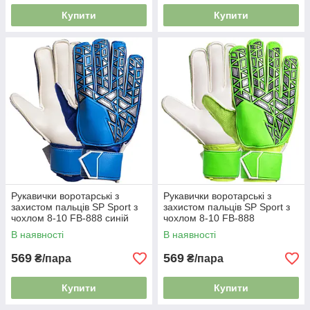
Купити
Купити
Рукавички воротарські з
Рукавички воротарські з
захистом пальців SP Sport з
захистом пальців SP Sport з
чохлом 8-10 FB-888 синій
чохлом 8-10 FB-888
салатовий
В наявності
В наявності
569
569
₴/пара
₴/пара
Купити
Купити