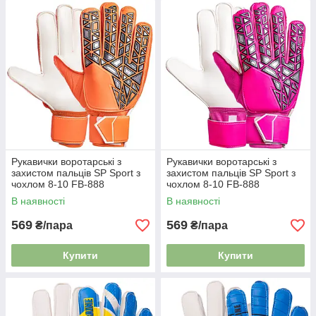
Рукавички воротарські з
Рукавички воротарські з
захистом пальців SP Sport з
захистом пальців SP Sport з
чохлом 8-10 FB-888
чохлом 8-10 FB-888
помаранчевий
малиновий
В наявності
В наявності
569
569
₴/пара
₴/пара
Купити
Купити