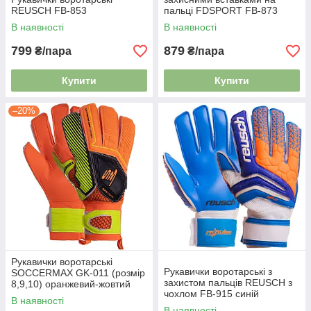
REUSCH FB-853
пальці FDSPORT FB-873
блакитний-білий
В наявності
В наявності
799
879
₴/пара
₴/пара
Купити
Купити
–20%
Рукавички воротарські
Рукавички воротарські з
SOCCERMAX GK-011 (розмір
захистом пальців REUSCH з
8,9,10) оранжевий-жовтий
чохлом FB-915 синій
В наявності
В наявності