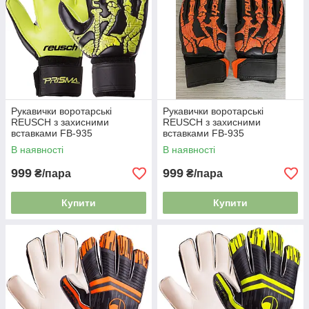
Рукавички воротарські
Рукавички воротарські
REUSCH з захисними
REUSCH з захисними
вставками FB-935
вставками FB-935
В наявності
В наявності
999
999
₴/пара
₴/пара
Купити
Купити