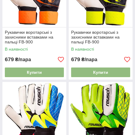
Рукавички воротарські з
Рукавички воротарські з
захисними вставками на
захисними вставками на
пальці FB-900
пальці FB-900
В наявності
В наявності
679
679
₴/пара
₴/пара
Купити
Купити