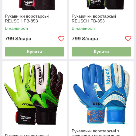
Рукавички воротарські
Рукавички воротарські
REUSCH FB-853
REUSCH FB-853
В наявності
В наявності
799
799
₴/пара
₴/пара
Купити
Купити
Рукавички воротарські з
Рукавички воротарські
захисними вставками на