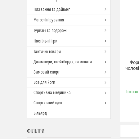
Плавання та дайвінг
Мотоекіпірування
Туризм та подорожі
Настільні ігри
Тактичні товари
Джампери, скейтборди, самокати
Фор
чолові
Зимовий спорт
Все для йоги
Готово
Спортивна медицина
Спортивний одяг
Більярд
ФІЛЬТРИ