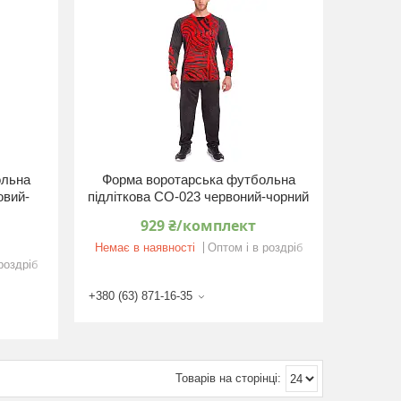
ольна
Форма воротарська футбольна
овий-
підліткова CO-023 червоний-чорний
929 ₴/комплект
Немає в наявності
Оптом і в роздріб
роздріб
+380 (63) 871-16-35