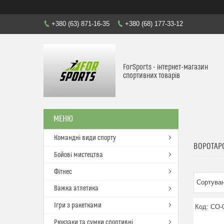
+380 (63) 871-16-35
+380 (68) 177-33-12
ForSports - інтернет-магазин
спортивних товарів
Командні види спорту
ВОРОТАР
Бойові мистецтва
Фітнес
Важка атлетика
Ігри з ракетками
CO-
Рюкзаки та сумки спортивні