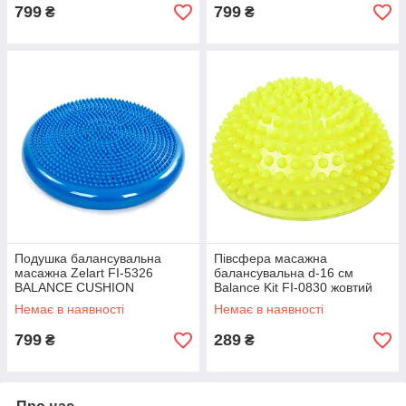
799
799
₴
₴
Подушка балансувальна
Півсфера масажна
масажна Zelart FI-5326
балансувальна d-16 см
BALANCE CUSHION
Balance Kit FI-0830 жовтий
(діаметр-34см) синій
Немає в наявності
Немає в наявності
799
289
₴
₴