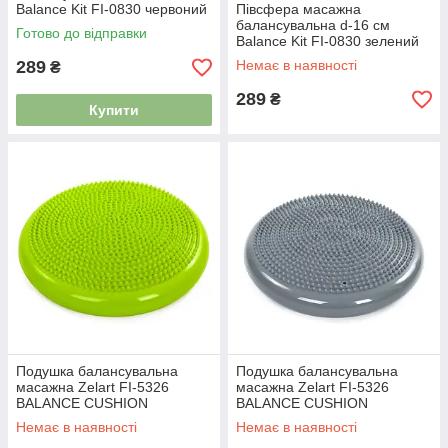
Balance Kit FI-0830 червоний
Півсфера масажна
балансувальна d-16 см
Готово до відправки
Balance Kit FI-0830 зелений
289
Немає в наявності
₴
289
₴
Купити
Подушка балансувальна
Подушка балансувальна
масажна Zelart FI-5326
масажна Zelart FI-5326
BALANCE CUSHION
BALANCE CUSHION
(діаметр-34см) зелений
(діаметр-34см) сірий
Немає в наявності
Немає в наявності