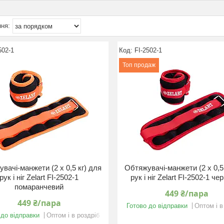
502-1
FI-2502-1
Топ продаж
вачі-манжети (2 x 0,5 кг) для
Обтяжувачі-манжети (2 x 0,5
рук і ніг Zelart FI-2502-1
рук і ніг Zelart FI-2502-1 ч
помаранчевий
449 ₴/пара
449 ₴/пара
Готово до відправки
Оптом і в
 до відправки
Оптом і в роздріб