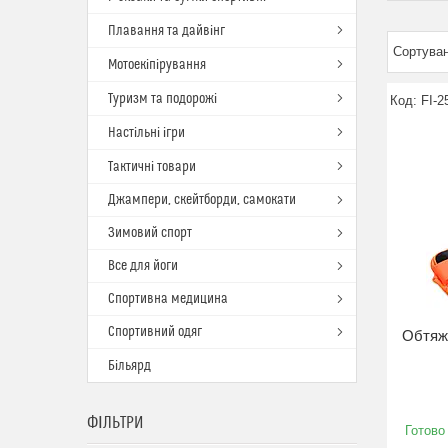
Плавання та дайвінг
Мотоекіпірування
Туризм та подорожі
FI-2
Настільні ігри
Тактичні товари
Джампери, скейтборди, самокати
Зимовий спорт
Все для йоги
Спортивна медицина
Спортивний одяг
Обтяжу
Більярд
ФІЛЬТРИ
Готово