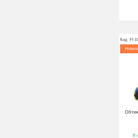
FI-1
Новинк
Обтяж
В 