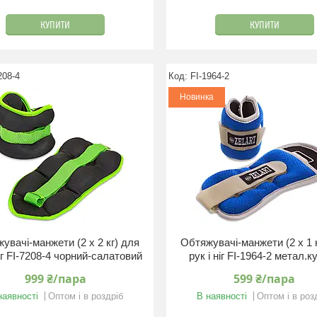
КУПИТИ
КУПИТИ
208-4
FI-1964-2
Новинка
увачі-манжети (2 x 2 кг) для
Обтяжувачі-манжети (2 x 1 
ніг FI-7208-4 чорний-салатовий
рук і ніг FI-1964-2 метал.к
999 ₴/пара
599 ₴/пара
наявності
Оптом і в роздріб
В наявності
Оптом і в роз