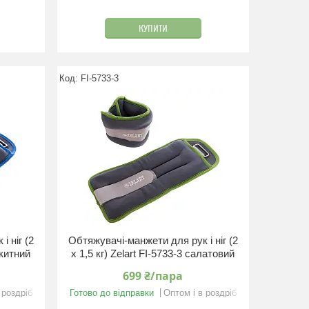
КУПИТИ
FI-5733-3
 ніг (2
Обтяжувачі-манжети для рук і ніг (2
акитний
x 1,5 кг) Zelart FI-5733-3 салатовий
699 ₴/пара
 роздріб
Готово до відправки
Оптом і в роздріб