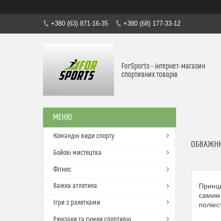
+380 (63) 871-16-35
+380 (68) 177-33-12
ForSports - інтернет-магазин
спортивних товарів
Командні види спорту
ОБВАЖН
Бойові мистецтва
Фітнес
Важка атлетика
Принци
самим 
Ігри з ракетками
поліес
Рюкзаки та сумки спортивні