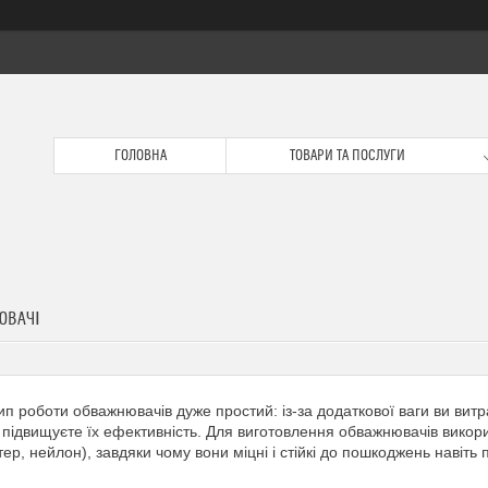
ГОЛОВНА
ТОВАРИ ТА ПОСЛУГИ
ЮВАЧІ
п роботи обважнювачів дуже простий: із-за додаткової ваги ви витр
підвищуєте їх ефективність. Для виготовлення обважнювачів викор
тер, нейлон), завдяки чому вони міцні і стійкі до пошкоджень навіть