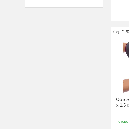
FI-5
Обтяжу
x 1,5 
Готово