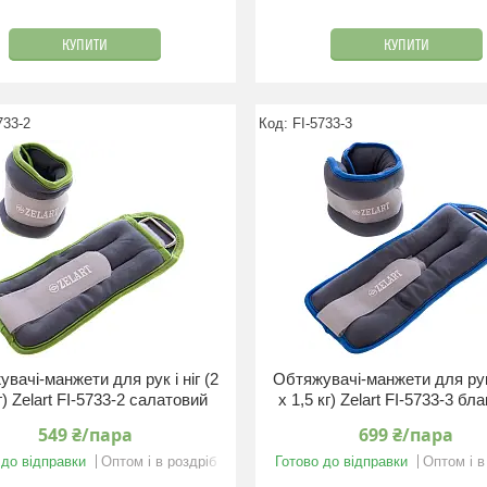
КУПИТИ
КУПИТИ
733-2
FI-5733-3
вачі-манжети для рук і ніг (2
Обтяжувачі-манжети для рук і
г) Zelart FI-5733-2 салатовий
x 1,5 кг) Zelart FI-5733-3 бл
549 ₴/пара
699 ₴/пара
 до відправки
Оптом і в роздріб
Готово до відправки
Оптом і в