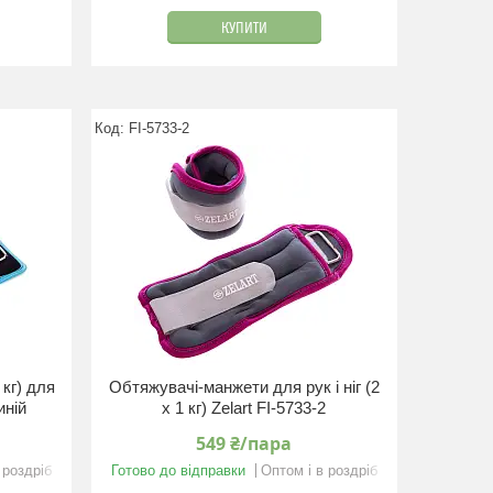
КУПИТИ
FI-5733-2
 кг) для
Обтяжувачі-манжети для рук і ніг (2
иній
x 1 кг) Zelart FI-5733-2
549 ₴/пара
 роздріб
Готово до відправки
Оптом і в роздріб