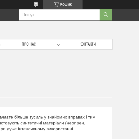
Кошик
ПРО НАС
КОНТАКТИ
ачаєте більше зусиль у знайомих вправах і тим
истовують синтетичні матеріали (неопрен,
 при дуже інтенсивному використанні.