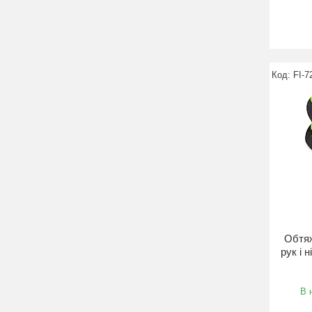
FI-7
Обтяж
рук і 
В 