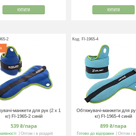
КУПИТИ
КУПИТИ
965-2
FI-1965-4
а
увачі-манжети для рук (2 x 1
Обтяжувачі-манжети для рук
кг) FI-1965-2 синій
кг) FI-1965-4 синій
539 ₴/пара
899 ₴/пара
наявності
Оптом і в роздріб
Готово до відправки
Оптом і в