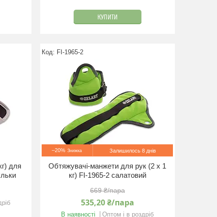
КУПИТИ
FI-1965-2
–20%
Залишилось 8 днів
кг) для
Обтяжувачі-манжети для рук (2 x 1
ульки
кг) FI-1965-2 салатовий
669 ₴/пара
535,20 ₴/пара
дріб
В наявності
Оптом і в роздріб