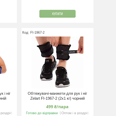
КУПИТИ
FI-1967-2
 і ніг
Обтяжувачі-манжети для рук і ніг
иній
Zelart FI-1967-2 (2x1 кг) чорний
499 ₴/пара
 роздріб
Готово до відправки
Оптом і в роздріб