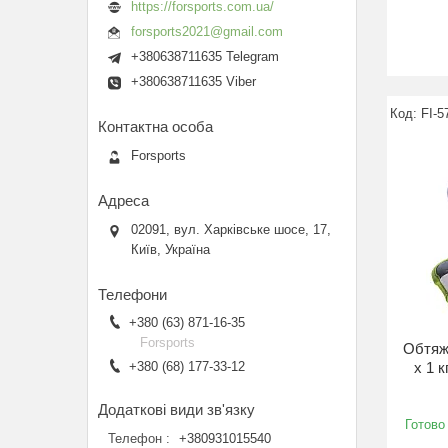
https://forsports.com.ua/
forsports2021@gmail.com
+380638711635 Telegram
+380638711635 Viber
FI-5
Forsports
02091, вул. Харківське шосе, 17,
Київ, Україна
+380 (63) 871-16-35
Forsports
Обтяжу
x 1 к
+380 (68) 177-33-12
Готово
Телефон
+380931015540