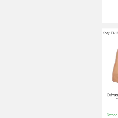
FI-1
Обтяж
F
Готово