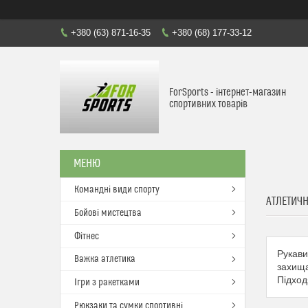
+380 (63) 871-16-35
+380 (68) 177-33-12
ForSports - інтернет-магазин
спортивних товарів
Командні види спорту
АТЛЕТИЧ
Бойові мистецтва
Фітнес
Рукави
Важка атлетика
захища
Підход
Ігри з ракетками
Рюкзаки та сумки спортивні