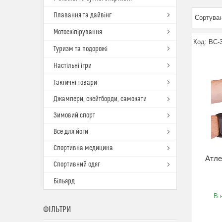
Плавання та дайвінг
Мотоекіпірування
BC-
Туризм та подорожі
Настільні ігри
Тактичні товари
Джампери, скейтборди, самокати
Зимовий спорт
Все для йоги
Спортивна медицина
Атле
Спортивний одяг
Більярд
В 
ФІЛЬТРИ