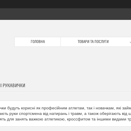
ГОЛОВНА
ТОВАРИ ТА ПОСЛУГИ
НІ РУКАВИЧКИ
чки будуть корисні як професійним атлетам, так і новачкам, які зай
ють руки спортсмена від натирань і травм, а також оберігають від 
ять для занять важкою атлетикою, кроссфитом та іншими видами трену