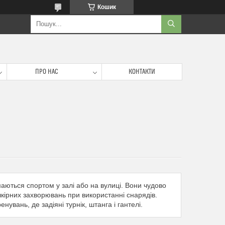
Кошик
ПРО НАС
КОНТАКТИ
маються спортом у залі або на вулиці. Вони чудово
шкірних захворювань при використанні снарядів.
вань, де задіяні турнік, штанга і гантелі.