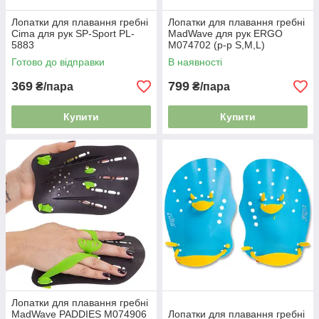
Лопатки для плавання гребні
Лопатки для плавання гребні
Cima для рук SP-Sport PL-
MadWave для рук ERGO
5883
M074702 (р-р S,M,L)
Готово до відправки
В наявності
369
799
₴/пара
₴/пара
Купити
Купити
Лопатки для плавання гребні
MadWave PADDIES M074906
Лопатки для плавання гребні