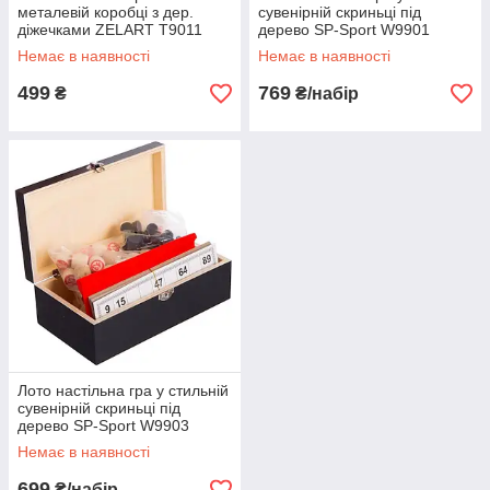
металевій коробці з дер.
сувенірній скриньці під
діжечками ZELART T9011
дерево SP-Sport W9901
чорний
Немає в наявності
Немає в наявності
499
769
₴
₴/набір
Лото настільна гра у стильній
сувенірній скриньці під
дерево SP-Sport W9903
чорний
Немає в наявності
699
₴/набір