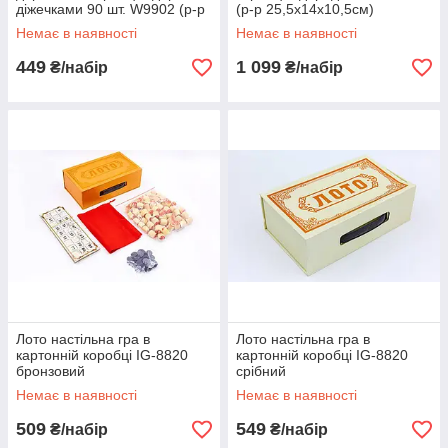
діжечками 90 шт. W9902 (р-р
(р-р 25,5x14x10,5см)
20х12х6см) чорний
Немає в наявності
Немає в наявності
449
1 099
₴/набір
₴/набір
Лото настільна гра в
Лото настільна гра в
картонній коробці IG-8820
картонній коробці IG-8820
бронзовий
срібний
Немає в наявності
Немає в наявності
509
549
₴/набір
₴/набір