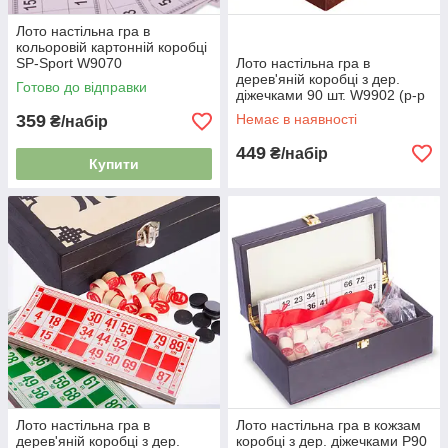
Лото настільна гра в
кольоровій картонній коробці
SP-Sport W9070
Лото настільна гра в
дерев'яній коробці з дер.
Готово до відправки
діжечками 90 шт. W9902 (р-р
24x10x7,5см) бордовий
359
Немає в наявності
₴/набір
449
₴/набір
Купити
Лото настільна гра в
Лото настільна гра в кожзам
дерев'яній коробці з дер.
коробці з дер. діжечками P90