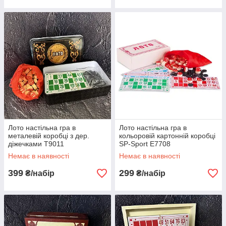
Лото настільна гра в
Лото настільна гра в
металевій коробці з дер.
кольоровій картонній коробці
діжечками T9011
SP-Sport E7708
Немає в наявності
Немає в наявності
399
299
₴/набір
₴/набір