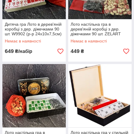
Дитяча гра Лото в дерев'яній
Лото настільна гра в
коробці з дер. діжечками 90
дерев'яній коробці з дер.
шт. W9902 (р-р 24x10x7,5см)
діжечками 90 шт. ZELART
бордовий
W9902 р-р 24x10x7,5см
Немає в наявності
Немає в наявності
бордовий
649
449
₴/набір
₴
Лото настільна гра в
Лото настільна гра у стильній