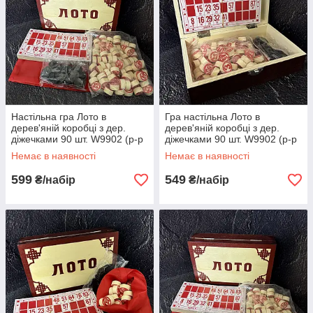
Настільна гра Лото в
Гра настільна Лото в
дерев'яній коробці з дер.
дерев'яній коробці з дер.
діжечками 90 шт. W9902 (р-р
діжечками 90 шт. W9902 (р-р
24x10x7,5см) бордовий
24x10x7,5см) бордовий
Немає в наявності
Немає в наявності
599
549
₴/набір
₴/набір