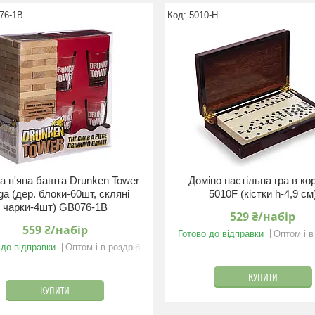
76-1B
5010-H
а п'яна башта Drunken Tower
Доміно настільна гра в ко
ga (дер. блоки-60шт, скляні
5010F (кістки h-4,9 см
чарки-4шт) GB076-1B
529 ₴/набір
559 ₴/набір
Готово до відправки
Оптом і в
 до відправки
Оптом і в роздріб
КУПИТИ
КУПИТИ