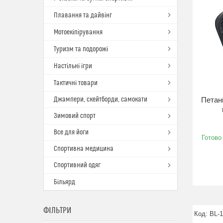
Плавання та дайвінг
Мотоекіпірування
Туризм та подорожі
Настільні ігри
Тактичні товари
Джампери, скейтборди, самокати
Петанк
Зимовий спорт
Все для йоги
Готово
Спортивна медицина
Спортивний одяг
Більярд
ФІЛЬТРИ
BL-