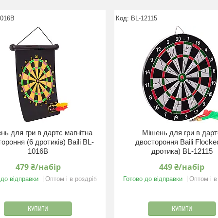
1016B
BL-12115
нь для гри в дартс магнітна
Мішень для гри в дар
ороння (6 дротиків) Baili BL-
двостороння Baili Flocke
1016B
дротика) BL-12115
479 ₴/набір
449 ₴/набір
 до відправки
Оптом і в роздріб
Готово до відправки
Оптом і в
КУПИТИ
КУПИТИ