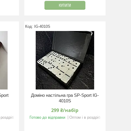
КУПИТИ
IG-4010S
Sport
Доміно настільна гра SP-Sport IG-
4010S
299 ₴/набір
 роздріб
Готово до відправки
Оптом і в роздріб