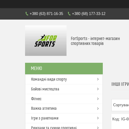
+380 (63) 871-16-35
+380 (68) 177-33-12
ForSports - інтернет-магазин
спортивних товарів
Командні види спорту
ІНШІ ІГР
Бойові мистецтва
Фітнес
Важка атлетика
Ігри з ракетками
IG-6
Рюкзаки та сумки спортивні