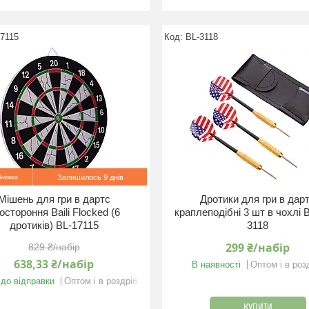
17115
BL-3118
Залишилось 9 днів
Мішень для гри в дартс
Дротики для гри в дар
остороння Baili Flocked (6
краплеподібні 3 шт в чохлі Ba
дротиків) BL-17115
3118
299 ₴/набір
829 ₴/набір
638,33 ₴/набір
В наявності
Оптом і в роз
 до відправки
Оптом і в роздріб
КУПИТИ