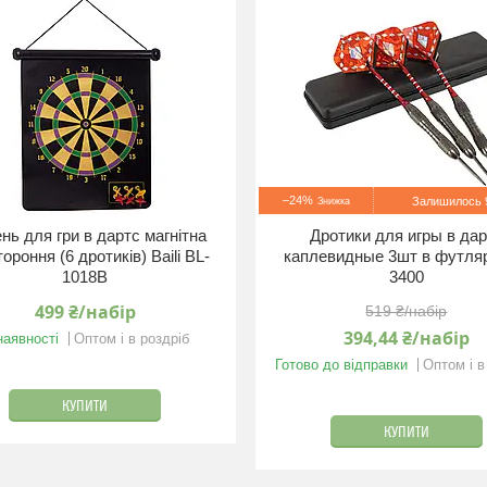
–24%
Залишилось 9
нь для гри в дартс магнітна
Дротики для игры в да
ороння (6 дротиків) Baili BL-
каплевидные 3шт в футляр
1018B
3400
499 ₴/набір
519 ₴/набір
394,44 ₴/набір
наявності
Оптом і в роздріб
Готово до відправки
Оптом і в
КУПИТИ
КУПИТИ