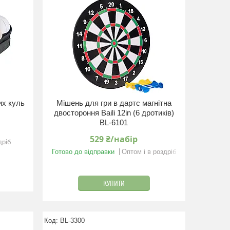
их куль
Мішень для гри в дартс магнітна
двостороння Baili 12in (6 дротиків)
BL-6101
529 ₴/набір
дріб
Готово до відправки
Оптом і в роздріб
КУПИТИ
BL-3300