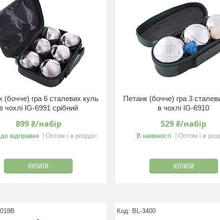
 (бочче) гра 6 сталевих куль
Петанк (бочче) гра 3 сталев
в чохлі IG-6991 срібний
в чохлі IG-6910
899 ₴/набір
529 ₴/набір
 до відправки
Оптом і в роздріб
В наявності
Оптом і в роз
КУПИТИ
КУПИТИ
1018B
BL-3400