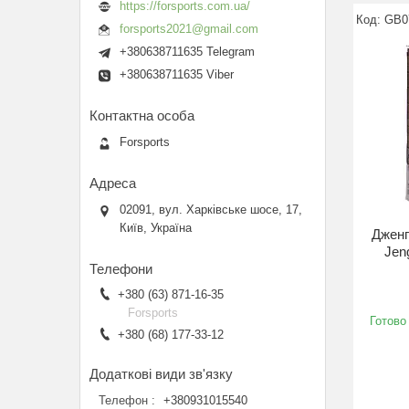
https://forsports.com.ua/
GB0
forsports2021@gmail.com
+380638711635 Telegram
+380638711635 Viber
Forsports
02091, вул. Харківське шосе, 17,
Київ, Україна
Дженг
Jen
+380 (63) 871-16-35
Forsports
Готово
+380 (68) 177-33-12
Телефон
+380931015540