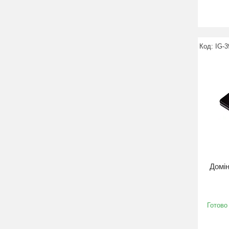
IG-3
Домін
Готово