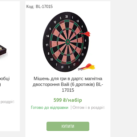
BL-17015
робці
Мішень для гри в дартс магнітна
)
двостороння Baili (6 дротиків) BL-
17015
599 ₴/набір
 роздріб
Готово до відправки
Оптом і в роздріб
КУПИТИ