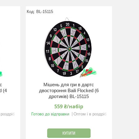
BL-15115
тс
Мішень для гри в дартс
d (4
двостороння Baili Flocked (6
дротиків) BL-15115
559 ₴/набір
 роздріб
Готово до відправки
Оптом і в роздріб
КУПИТИ