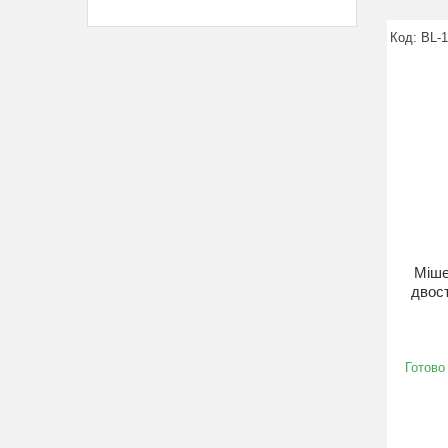
BL-
Міше
двост
Готово