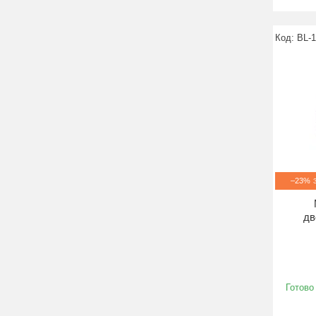
BL-
–23%
дв
Готово