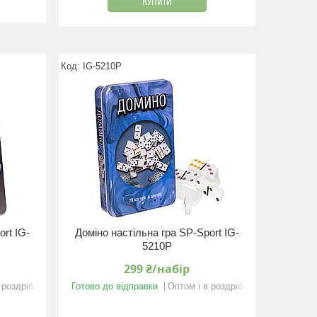
КУПИТИ
IG-5210P
rt IG-
Доміно настільна гра SP-Sport IG-
5210P
299 ₴/набір
 роздріб
Готово до відправки
Оптом і в роздріб