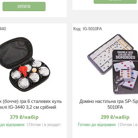
КУПИТИ
440
IG-5010FA
 (бочче) гра 6 сталевих куль
Доміно настільна гра SP-Spo
охлі IG-3440 3,2 см срібний
5010FA
379 ₴/набір
299 ₴/набір
 до відправки
Оптом і в роздріб
Готово до відправки
Оптом і в