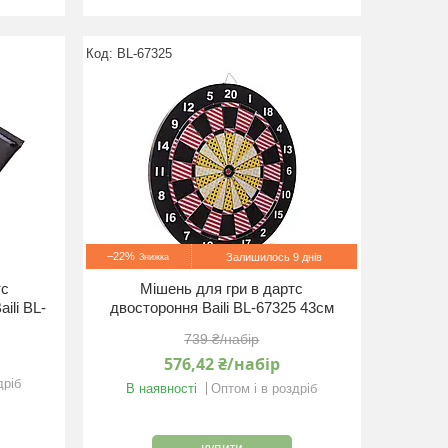
BL-67325
–22%
Залишилось 9 днів
тс
Мішень для гри в дартс
ili BL-
двостороння Baili BL-67325 43см
739 ₴/набір
576,42 ₴/набір
дріб
В наявності
Оптом і в роздріб