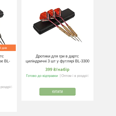
 днів
ртс
Дротики для гри в дартс
е BL-
циліндричні 3 шт у футлярі BL-3300
399 ₴/набір
Готово до відправки
Оптом і в роздріб
 роздріб
КУПИТИ