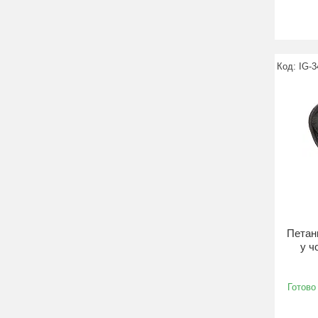
IG-3
Петанк
у ч
Готово