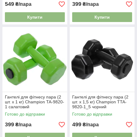
549
399
₴/пара
₴/пара
Купити
Купити
Гантелі для фітнесу пара (2
Гантелі для фітнесу пара (2
шт. х 1 кг) Champion TA-9820-
шт. х 1,5 кг) Champion TTA-
1 салатовий
9820-1_5 чорний
Готово до відправки
Готово до відправки
399
499
₴/пара
₴/пара