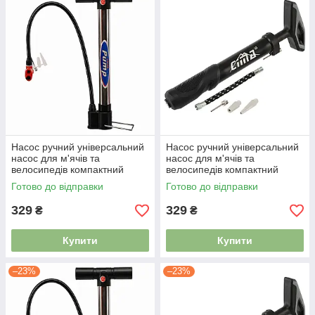
Насос ручний універсальний
Насос ручний універсальний
насос для м'ячів та
насос для м'ячів та
велосипедів компактний
велосипедів компактний
надійний насос SP-Sport AK-
надійний насос CIMA CM-
Готово до відправки
Готово до відправки
168
9095
329
329
₴
₴
Купити
Купити
–23%
–23%