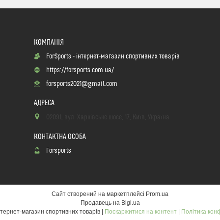
ForSports - інтернет-магазин спортивних товарів
https://forsports.com.ua/
forsports2021@gmail.com
02091, вул. Харківське шосе, 17, Київ, Україна
Forsports
Сайт створений на маркетплейсі
Prom.ua
Продавець на Bigl.ua
ForSports - інтернет-магазин спортивних товарів |
Поскаржитися на контент
|
Політика кон