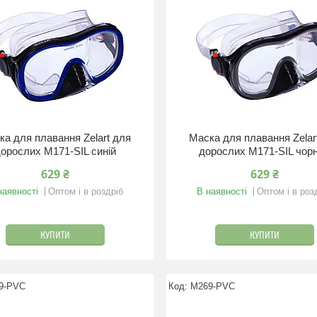
ка для плавання Zelart для
Маска для плавання Zelar
орослих M171-SIL синій
дорослих M171-SIL чор
629 ₴
629 ₴
наявності
Оптом і в роздріб
В наявності
Оптом і в роз
КУПИТИ
КУПИТИ
9-PVC
M269-PVC