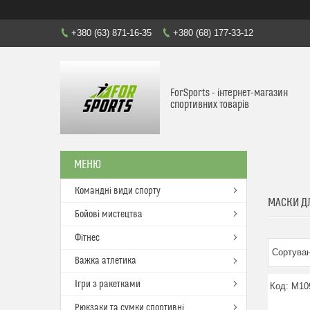
+380 (63) 871-16-35
+380 (68) 177-33-12
ForSports - інтернет-магазин
спортивних товарів
Командні види спорту
МАСКИ Д
Бойові мистецтва
Фітнес
Важка атлетика
Ігри з ракетками
M10
Рюкзаки та сумки спортивні