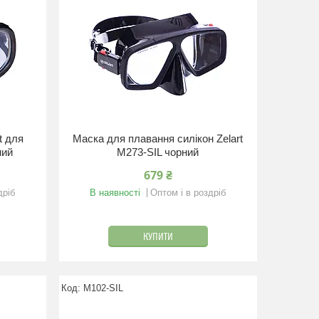
t для
Маска для плавання силікон Zelart
ний
M273-SIL чорний
679 ₴
дріб
В наявності
Оптом і в роздріб
КУПИТИ
M102-SIL