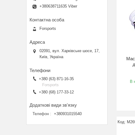
+380638711635 Viber
Forsports
02091, вул. Харківське шосе, 17,
Київ, Україна
Мас
д
+380 (63) 871-16-35
В 
Forsports
+380 (68) 177-33-12
Телефон
+380931015540
M26