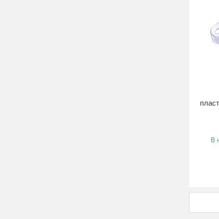
пласт
В 