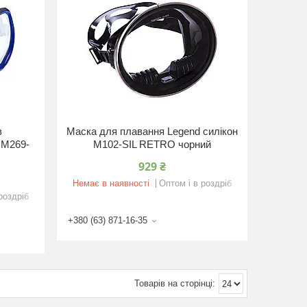
в
Маска для плавання Legend силікон
 M269-
M102-SIL RETRO чорний
929 ₴
Немає в наявності
Оптом і в роздріб
роздріб
+380 (63) 871-16-35