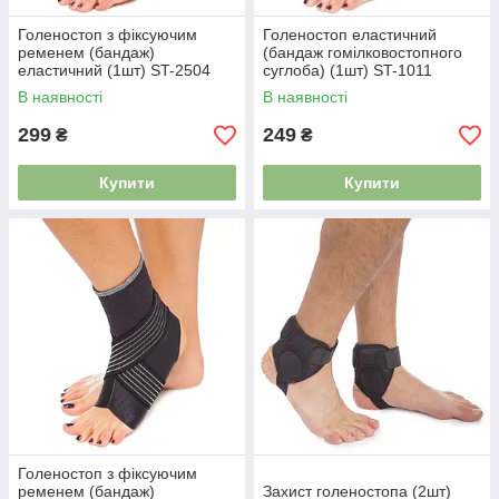
Голеностоп з фіксуючим
Голеностоп еластичний
ременем (бандаж)
(бандаж гомілковостопного
еластичний (1шт) ST-2504
суглоба) (1шт) ST-1011
В наявності
В наявності
299
249
₴
₴
Купити
Купити
Голеностоп з фіксуючим
ременем (бандаж)
Захист голеностопа (2шт)