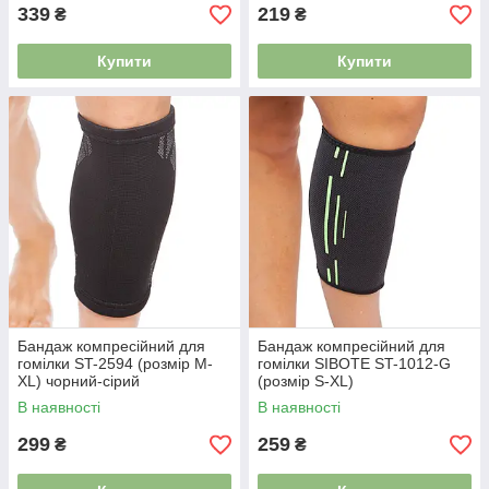
339
219
₴
₴
Купити
Купити
Бандаж компресійний для
Бандаж компресійний для
гомілки ST-2594 (розмір M-
гомілки SIBOTE ST-1012-G
XL) чорний-сірий
(розмір S-XL)
В наявності
В наявності
299
259
₴
₴