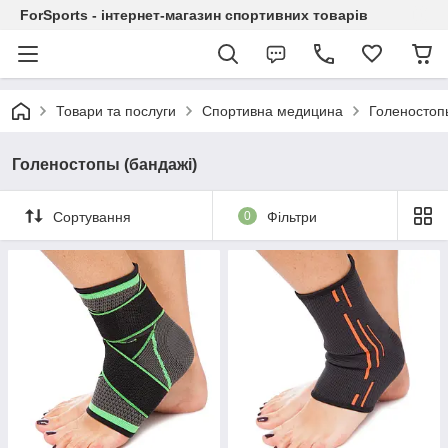
ForSports - інтернет-магазин спортивних товарів
Товари та послуги
Спортивна медицина
Голеностоп
Голеностопы (бандажі)
Сортування
0
Фільтри