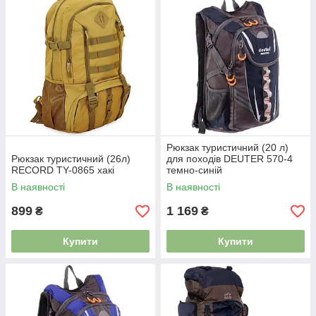
Рюкзак туристичний (20 л)
Рюкзак туристичний (26л)
для походів DEUTER 570-4
RECORD TY-0865 хакі
темно-синій
В наявності
В наявності
899
1 169
₴
₴
Купити
Купити