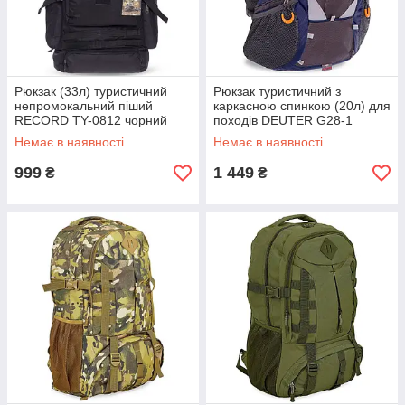
Рюкзак (33л) туристичний
Рюкзак туристичний з
непромокальний піший
каркасною спинкою (20л) для
RECORD TY-0812 чорний
походів DEUTER G28-1
темно-синій
Немає в наявності
Немає в наявності
999
1 449
₴
₴