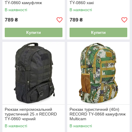
TY-0860 камуфляж
TY-0860 хакі
В наявності
В наявності
789
789
₴
₴
Купити
Купити
Рюкзак непромокальний
Рюкзак туристичний (40л)
туристичний 25 л RECORD
RECORD TY-0868 камуфляж
TY-0860 чорний
Multicam
В наявності
В наявності