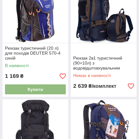
Рюкзак туристичний (20 л)
для походів DEUTER 570-4
синій
Рюкзак 2в1 туристичний
(90+10л) з
В наявності
водовідштовхувальним
покриттям COLOR LIFE 159
1 169
Немає в наявності
₴
оливковий-синій
2 639
₴/комплект
Купити