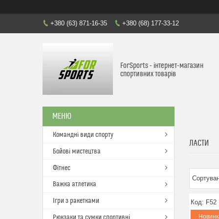
+380 (63) 871-16-35
+380 (68) 177-33-12
ForSports - інтернет-магазин
спортивних товарів
Командні види спорту
ЛАСТИ
Бойові мистецтва
Фітнес
Важка атлетика
Ігри з ракетками
F52
Новинк
Рюкзаки та сумки спортивні