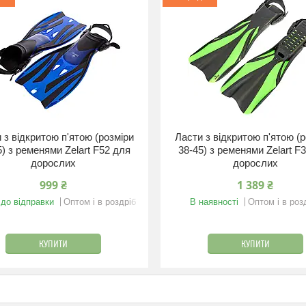
 з відкритою п'ятою (розміри
Ласти з відкритою п'ятою (
5) з ременями Zelart F52 для
38-45) з ременями Zelart F
дорослих
дорослих
999 ₴
1 389 ₴
 до відправки
Оптом і в роздріб
В наявності
Оптом і в роз
КУПИТИ
КУПИТИ