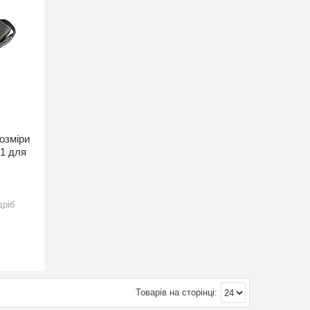
розміри
31 для
дріб