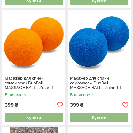
Купити
Купити
Масажер для спини
Масажер для спини
самомасаж DuoBall
самомасаж DuoBall
MASSAGE BALLL Zelart FI-
MASSAGE BALLL Zelart FI-
8234 помаранчевий
8234 синій
В наявності
В наявності
399
399
₴
₴
Купити
Купити