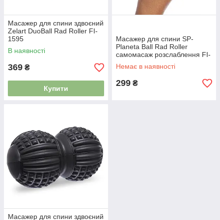
Масажер для спини здвоєний
Zelart DuoBall Rad Roller FI-
1595
Масажер для спини SP-
Planeta Ball Rad Roller
В наявності
самомасаж розслаблення FI-
7072 синій
369
Немає в наявності
₴
299
₴
Купити
Масажер для спини здвоєний