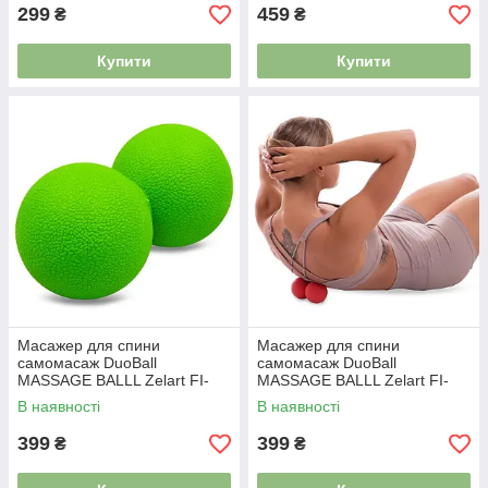
299
459
₴
₴
Купити
Купити
Масажер для спини
Масажер для спини
самомасаж DuoBall
самомасаж DuoBall
MASSAGE BALLL Zelart FI-
MASSAGE BALLL Zelart FI-
8234 зелений
8234 червоний
В наявності
В наявності
399
399
₴
₴