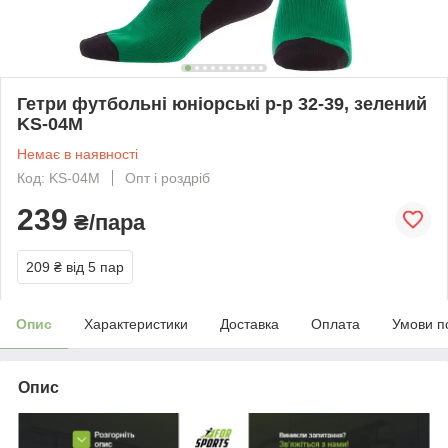
Гетри футбольні юніорські р-р 32-39, зелений
KS-04M
Немає в наявності
Код: KS-04M
Опт і роздріб
239
₴/пара
209 ₴
від 5 пар
Опис
Характеристики
Доставка
Оплата
Умови п
Опис