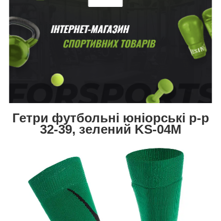
Гетри футбольні юніорські р-р
32-39, зелений KS-04M