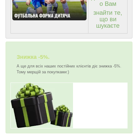
о Вам
знайти те,
що ви
шукаєте
Знижка -5%.
А ще для всіх наших постійних клієнтів діє знижка -5%.
Тому мерщій за покупками:)