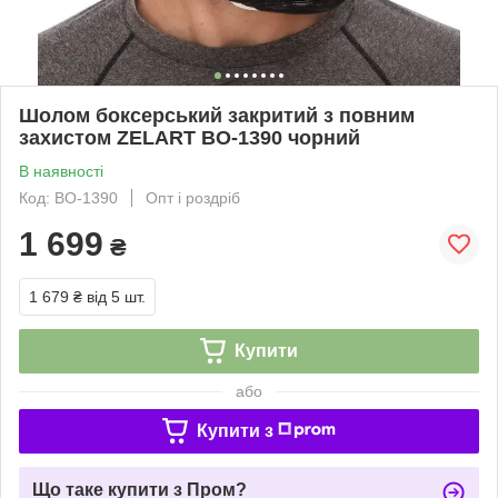
Шолом боксерський закритий з повним
захистом ZELART BO-1390 чорний
В наявності
Код: BO-1390
Опт і роздріб
1 699
₴
1 679 ₴
від 5 шт.
Купити
або
Купити з
Що таке купити з Пром?