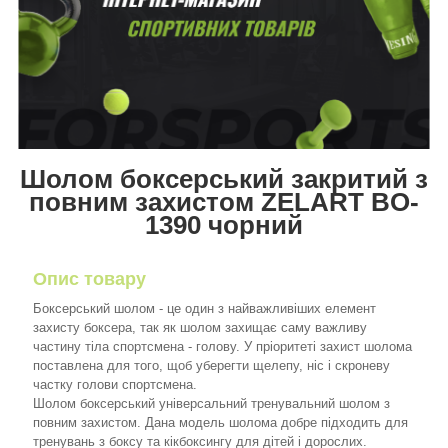
Шолом боксерський закритий з
повним захистом ZELART BO-
1390 чорний
Опис товару
Боксерський шолом - це один з найважливіших елемент
захисту боксера, так як шолом захищає саму важливу
частину тіла спортсмена - голову. У пріоритеті захист шолома
поставлена для того, щоб уберегти щелепу, ніс і скроневу
частку голови спортсмена.
Шолом боксерський універсальний тренувальний шолом з
повним захистом. Дана модель шолома добре підходить для
тренувань з боксу та кікбоксингу для дітей і дорослих.