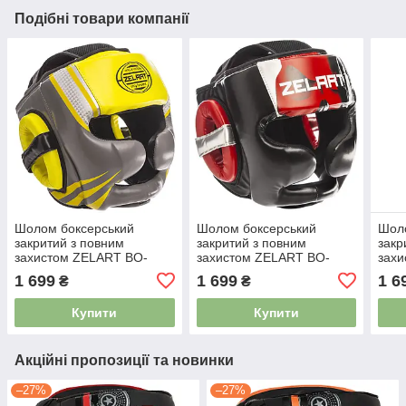
Подібні товари компанії
Шолом боксерський
Шолом боксерський
Шол
закритий з повним
закритий з повним
закр
захистом ZELART BO-
захистом ZELART BO-
зах
1344 лимонний-сірий
1320 чорний-червоний
1355
1 699
1 699
1 6
₴
₴
Купити
Купити
Акційні пропозиції та новинки
–27%
–27%