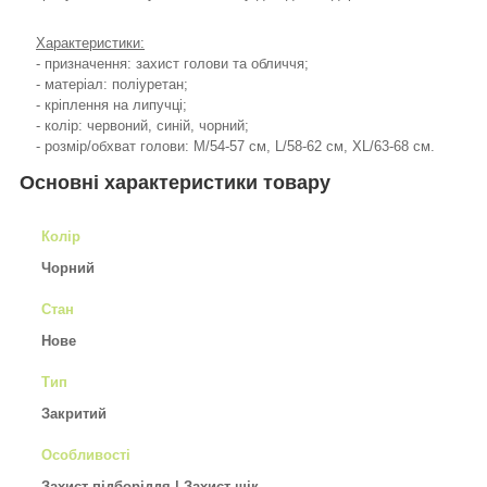
Характеристики:
- призначення: захист голови та обличчя;
- матеріал: поліуретан;
- кріплення на липучці;
- колір: червоний, синій, чорний;
- розмір/обхват голови: M/54-57 см, L/58-62 см, XL/63-68 см.
Основні характеристики товару
Колір
Чорний
Стан
Нове
Тип
Закритий
Особливості
Захист підборіддя | Захист щік