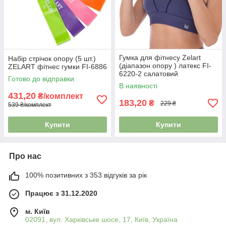
Гумка для фітнесу Zelart
Набір стрічок опору (5 шт.)
(діапазон опору ) латекс FI-
ZELART фітнес гумки FI-6886
6220-2 салатовий
Готово до відправки
В наявності
431,20
₴/комплект
183,20
₴
229 ₴
539 ₴/комплект
Купити
Купити
Про нас
100% позитивних з 353 відгуків за рік
Працює з 31.12.2020
м. Київ
02091, вул. Харківське шосе, 17, Київ, Україна