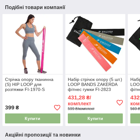
Подібні товари компанії
Стрічка опору тканинна
Набір стрічок опору (5 шт.)
Набі
(S) HIP LOOP для
LOOP BANDS ZAKERDA
LOO
розтяжки FI-1970-S
фітнес гумки FI-2823
фітн
431,28
432
₴/
комплект
ком
399
₴
599 ₴/комплект
569 ₴
Купити
Купити
Акційні пропозиції та новинки