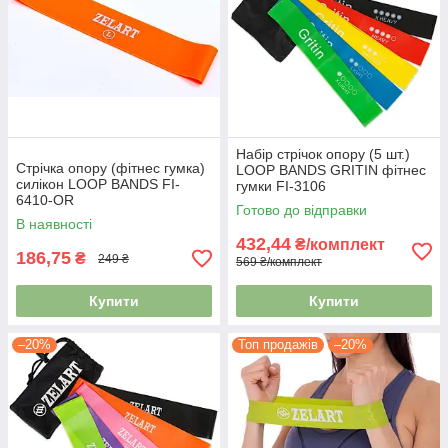
Набір стрічок опору (5 шт.)
Стрічка опору (фітнес гумка)
LOOP BANDS GRITIN фітнес
силікон LOOP BANDS FI-
гумки FI-3106
6410-OR
Готово до відправки
В наявності
432,44
₴/комплект
186,75
₴
249 ₴
569 ₴/комплект
Купити
Купити
–20%
Топ продажів
–20%