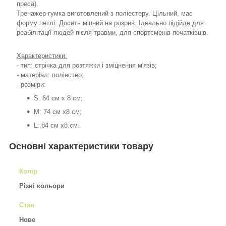
преса).
Тренажер-гумка виготовлений з поліестеру. Цільний, має
форму петлі. Досить міцний на розрив. Ідеально підійде для
реабілітації людей після травми, для спортсменів-початківців.
Характеристики:
- тип: стрічка для розтяжки і зміцнення м'язів;
- матеріал: поліестер;
- розміри:
S: 64 см х 8 см;
М: 74 см x8 см;
L: 84 см x8 см.
Основні характеристики товару
Колір
Різні кольори
Стан
Нове