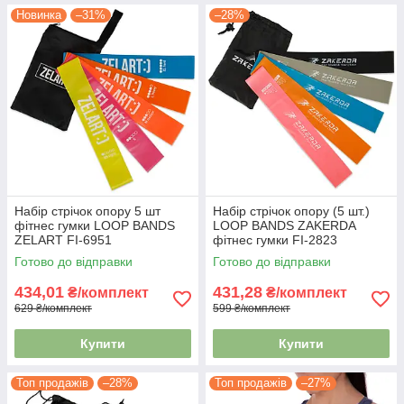
Новинка
–31%
–28%
Набір стрічок опору 5 шт
Набір стрічок опору (5 шт.)
фітнес гумки LOOP BANDS
LOOP BANDS ZAKERDA
ZELART FI-6951
фітнес гумки FI-2823
Готово до відправки
Готово до відправки
434,01
431,28
₴/комплект
₴/комплект
629 ₴/комплект
599 ₴/комплект
Купити
Купити
Топ продажів
–28%
Топ продажів
–27%