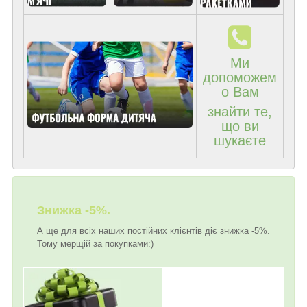
Ми
допоможем
о Вам
знайти те,
що ви
шукаєте
Знижка -5%.
А ще для всіх наших постійних клієнтів діє знижка -5%.
Тому мерщій за покупками:)