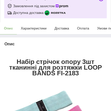
Замовлення під захистом
Доступна доставка
Опис
Характеристики
Доставка
Оплата
Умови п
Опис
Набір стрічок опору 3шт
тканинні для розтяжки LOOP
BANDS FI-2183