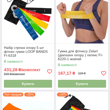
Набір стрічок опору 5 шт
Гумка для фітнесу Zelart
фітнес гумки LOOP BANDS
(діапазон опору ) латекс FI-
FI-6318
6220-1 жовтий
В наявності
В наявності
431,28
₴/комплект
167,17
₴
229 ₴
599 ₴/комплект
Купити
Купити
Хит продаж
–25%
–24%