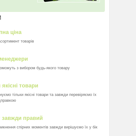
И
пна ціна
асортимент товарів
менеджери
оможуть з вибором будь-якого товару
 якісні товари
нуємо тільки якісні товари та завжди перевіряємо їх
дправкою
т завжди правий
иникнення спірних моментів завжди вирішуємо їх у бік