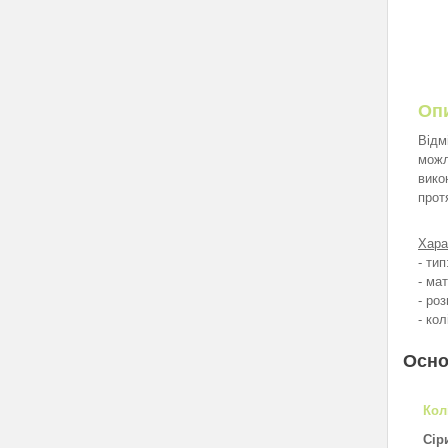
Оп
Відм
можл
вико
прот
Хара
- ти
- ма
- роз
- ко
Осно
Кол
Сір