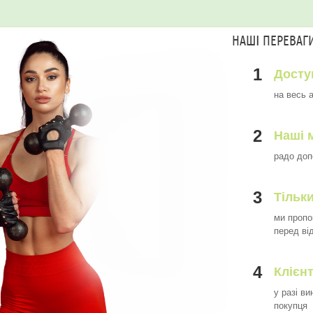
НАШІ ПЕРЕВАГ
1
Досту
на весь 
2
Наші 
радо доп
3
Тільки
ми пропо
перед ві
4
Клієн
у разі в
покупця