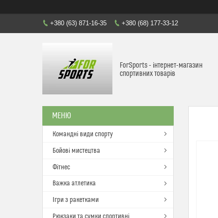
+380 (63) 871-16-35
+380 (68) 177-33-12
ForSports - інтернет-магазин
спортивних товарів
Командні види спорту
Бойові мистецтва
Фітнес
Важка атлетика
Ігри з ракетками
Рюкзаки та сумки спортивні