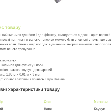
ис товару
інний килимок для йоги і для фітнесу, складається з двох шарів: верхній -
ивості поглинання вологи, тепер ви можете бути впевнені в тому, що ваші
нання асан. Нижній шар володіє відмінними амортизаційними і теплоізо
ягом всього тренування.
ктеристики:
п: килимок для фітнесу і йоги;
теріал: замша, каучук, двошаровий;
мір: 1,83 м х 0,61 м х 3 мм;
лір: сірий-салатовий з принтом Перо Павича.
вні характеристики товару
ір
Стан
Матеріал
ий
Нове
Каучук