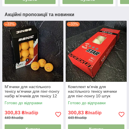
Акційні пропозиції та новинки
–33%
–33%
М'ячики для настільного
Комплект м'ячів для
тенісу м'ячики для пінг-понгу
настільного тенісу мячики
набір м'ячиків для тенісу 12
для пінг-понгу 10 штук
штук DNC COACH MT-5863
WEINIXUN W003 3star
Готово до відправки
Готово до відправки
300,83
300,83
₴/набір
₴/набір
449 ₴/набір
449 ₴/набір
Купити
Купити