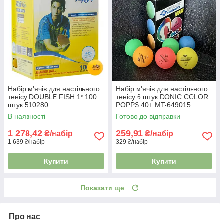
Набір м'ячів для настільного
Набір м'ячів для настільного
тенісу DOUBLE FISH 1* 100
тенісу 6 штук DONIC COLOR
штук 510280
POPPS 40+ MT-649015
В наявності
Готово до відправки
1 278,42
259,91
₴/набір
₴/набір
1 639 ₴/набір
329 ₴/набір
Купити
Купити
Показати ще
Про нас