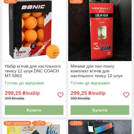
–25%
–25%
Набір м'ячів для настільного
Мячики для пінг-понгу
тенісу 12 штук DNC COACH
комплект м'ячів для
MT-5863
настільного тенісу 10 штук
WEINIXUN W003 3star
Готово до відправки
Готово до відправки
299,25
299,25
₴/набір
₴/набір
399 ₴/набір
399 ₴/набір
Купити
Купити
Топ продажів
–22%
–21%