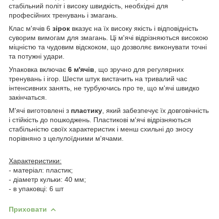
стабільний політ і високу швидкість, необхідні для
професійних тренувань і змагань.
Клас м'ячів 6
зірок
вказує на їх високу якість і відповідність
суворим вимогам для змагань. Ці м'ячі відрізняються високою
міцністю та чудовим відскоком, що дозволяє виконувати точні
та потужні удари.
Упаковка включає
6 м'ячів
, що зручно для регулярних
тренувань і ігор. Шести штук вистачить на тривалий час
інтенсивних занять, не турбуючись про те, що м'ячі швидко
закінчаться.
М'ячі виготовлені з
пластику
, який забезпечує їх довговічність
і стійкість до пошкоджень. Пластикові м'ячі відрізняються
стабільністю своїх характеристик і менш схильні до зносу
порівняно з целулоїдними м'ячами.
Характеристики:
- матеріал: пластик;
- діаметр кульки: 40 мм;
- в упаковці: 6 шт
Приховати