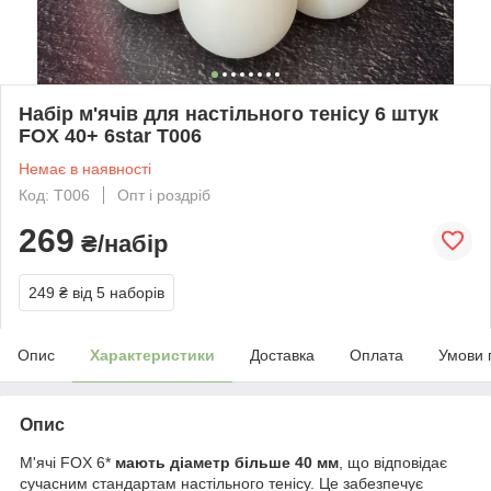
Набір м'ячів для настільного тенісу 6 штук
FOX 40+ 6star T006
Немає в наявності
Код: T006
Опт і роздріб
269
₴/набір
249 ₴
від 5 наборів
Опис
Характеристики
Доставка
Оплата
Умови 
Опис
М'ячі FOX 6*
мають діаметр більше 40 мм
, що відповідає
сучасним стандартам настільного тенісу. Це забезпечує