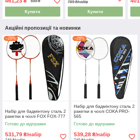
461,23
401
₴
599 ₴
769 ₴/набір
Купити
Купити
Акційні пропозиції та новинки
–29%
–28%
Набір для бадмінтону сталь 2
Набір для бадмінтону сталь 2
ракетки в чохлі COKA PRO-
ракетки в чохлі FOX FOX-777
565
Готово до відправки
Готово до відправки
531,79
539,28
₴/набір
₴/набір