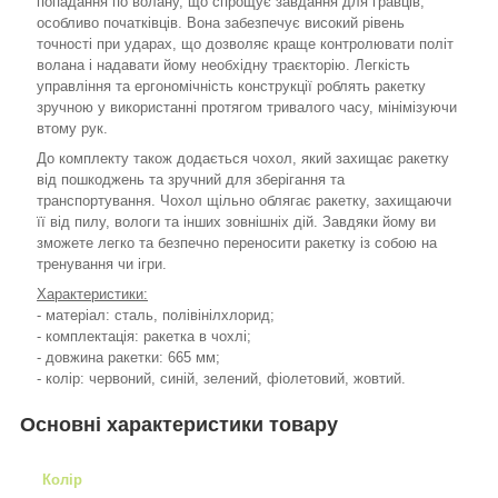
попадання по волану, що спрощує завдання для гравців,
особливо початківців. Вона забезпечує високий рівень
точності при ударах, що дозволяє краще контролювати політ
волана і надавати йому необхідну траєкторію. Легкість
управління та ергономічність конструкції роблять ракетку
зручною у використанні протягом тривалого часу, мінімізуючи
втому рук.
До комплекту також додається чохол, який захищає ракетку
від пошкоджень та зручний для зберігання та
транспортування. Чохол щільно облягає ракетку, захищаючи
її від пилу, вологи та інших зовнішніх дій. Завдяки йому ви
зможете легко та безпечно переносити ракетку із собою на
тренування чи ігри.
Характеристики:
- матеріал: сталь, полівінілхлорид;
- комплектація: ракетка в чохлі;
- довжина ракетки: 665 мм;
- колір: червоний, синій, зелений, фіолетовий, жовтий.
Основні характеристики товару
Колір