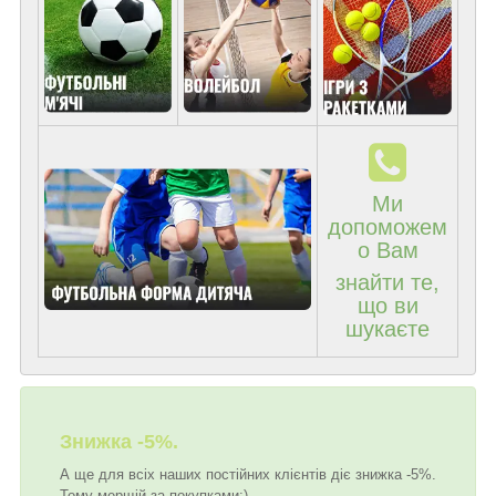
Ми
допоможем
о Вам
знайти те,
що ви
шукаєте
Знижка -5%.
А ще для всіх наших постійних клієнтів діє знижка -5%.
Тому мерщій за покупками:)