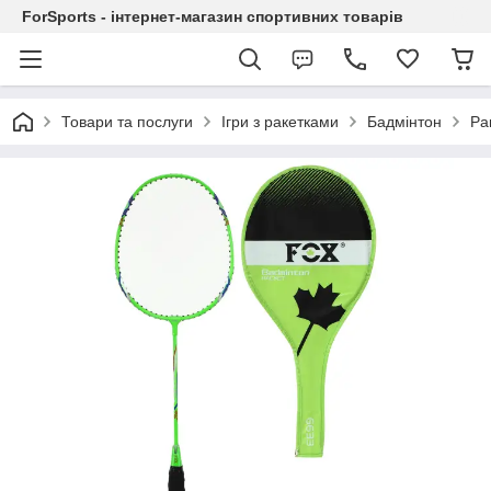
ForSports - інтернет-магазин спортивних товарів
Товари та послуги
Ігри з ракетками
Бадмінтон
Ра