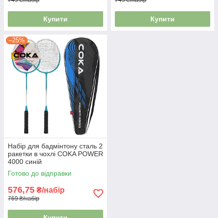
749 ₴/набір
749 ₴/набір
Купити
Купити
–25%
Набір для бадмінтону сталь 2
ракетки в чохлі COKA POWER
4000 синій
Готово до відправки
576,75
₴/набір
769 ₴/набір
Купити