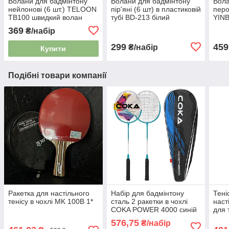
Волани для бадмінтону
Волани для бадмінтону
Вола
нейлонові (6 шт.) TELOON
пір'яні (6 шт) в пластиковій
перов
TB100 швидкий волан
тубі BD-213 білий
YINB
369
₴/набір
299
459
₴/набір
Купити
Подібні товари компанії
Ракетка для настільного
Набір для бадмінтону
Тені
тенісу в чохлі MK 100B 1*
сталь 2 ракетки в чохлі
наст
COKA POWER 4000 синій
для 
чохл
576,75
₴/набір