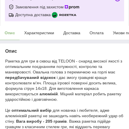
Замовлення під захистом
Доступна доставка
Опис
Характеристики
Доставка
Оплата
Умови п
Опис
Ракетка для гри в сквош від TELOON - снаряд високої якості з
оптимальним поєднанням потужності, контролю та
маневровості. Овальна голова з перемичкою на горлі має
передбачуваний відскок
і дає змогу гравцеві краще
контролювати м'яч. Площа ігрової поверхні досить велика,
формула струн 14х18. Для виготовлення каркаса
використовується
алюміній
. Міцний матеріал робить ракетку
ударостійкою і довговічною.
Це
оптимальний вибір
для новачка і любителя, адже
алюмінієвій ракетці не зашкодить навіть необережний удар об
стіну.
Вага виробу - 205 грамів
. Важка ракетка підійде
гравцям з класичним стилем гри, які віддають перевагу