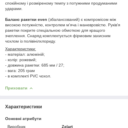
спокійному і розміреному темпу з потужними продуманими
ударами.
Баланс ракетки even
(збалансований) є компромісом між
високою потужністю, контролем м'яча і маневровістю. Руків'я
ракетки покрите спеціальною обмоткою для кращого
зчеплення. Снаряд комплектується фірмовим захисним
чохлом із полівінілхлориду.
Характеристики:
- матеріал: алюміній;
- колір: рожевий;
- довжина ракетки: 685 мм / 27;
- вага: 205 грам
- в комплекті PVC чохол.
Приховати
Характеристики
Основні атрибути
Виробник
Zelart