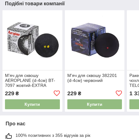
Подібні товари компанії
М'яч для сквошу
М'яч для сквошу 382201
Раке
AEROPLANE (d-4см) BT-
(d-4см) червоний
чохл
7097 жовтий-EXTRA
TEL
SLOW
229
229
1 3
₴
₴
Купити
Купити
Про нас
100% позитивних з 355 відгуків за рік