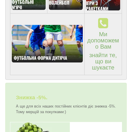
Ми
допоможем
о Вам
знайти те,
що ви
шукаєте
Знижка -5%.
А ще для всіх наших постійних клієнтів діє знижка -5%.
Тому мерщій за покупками:)