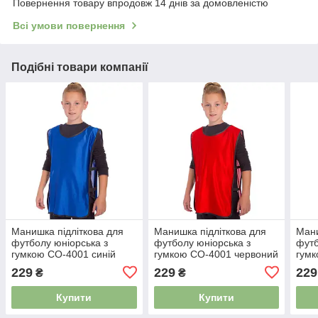
Повернення товару впродовж 14 днів за домовленістю
Всі умови повернення
Подібні товари компанії
Манишка підліткова для
Манишка підліткова для
Мани
футболу юніорська з
футболу юніорська з
футб
гумкою CO-4001 синій
гумкою CO-4001 червоний
гум
пом
229
229
229
₴
₴
Купити
Купити