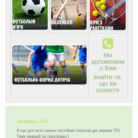
Ми
допоможем
о Вам
знайти те,
що ви
шукаєте
Знижка -5%.
А ще для всіх наших постійних клієнтів діє знижка -5%.
Тому мерщій за покупками:)