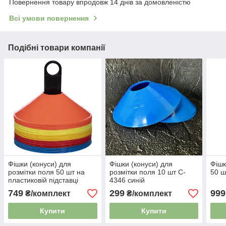
Повернення товару впродовж 14 днів за домовленістю
Всі умови повернення
Подібні товари компанії
Фішки (конуси) для
Фішки (конуси) для
Фішк
розмітки поля 50 шт на
розмітки поля 10 шт C-
50 ш
пластиковій підставці
4346 синій
С-6418
749
299
999
₴/комплект
₴/комплект
Купити
Купити