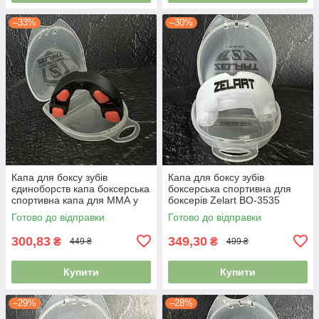
–33%
–30%
Капа для боксу зубів
Капа для боксу зубів
єдиноборств капа боксерська
боксерська спортивна для
спортивна капа для ММА у
боксерів Zelart BO-3535
футлярі BO-0062 чорний-
білий-прозорий
Готово до відправки
Готово до відправки
помаранчевий
300,83
349,30
₴
₴
449 ₴
499 ₴
Купити
Купити
–29%
–28%