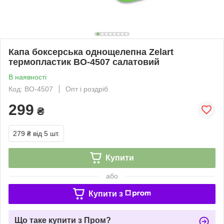
Капа боксерська однощелепна Zelart
термопластик BO-4507 салатовий
В наявності
Код: BO-4507
Опт і роздріб
299
₴
279 ₴
від 5 шт.
Купити
або
Купити з
Що таке купити з Пром?