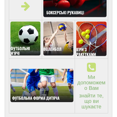
Ми
допоможем
о Вам
знайти те,
що ви
шукаєте