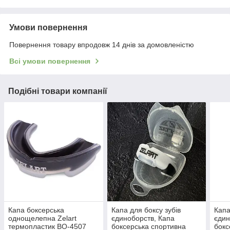
Умови повернення
Повернення товару впродовж 14 днів за домовленістю
Всі умови повернення
Подібні товари компанії
Капа боксерська
Капа для боксу зубів
Капа
однощелепна Zelart
єдиноборств, Капа
єдин
термопластик BO-4507
боксерська спортивна
бокс