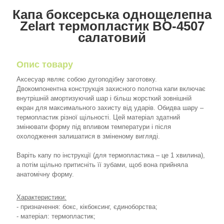
Капа боксерська однощелепна
Zelart термопластик BO-4507
салатовий
Опис товару
Аксесуар являє собою дугоподібну заготовку.
Двокомпонентна конструкція захисного полотна капи включає
внутрішній амортизуючий шар і більш жорсткий зовнішній
екран для максимального захисту від ударів. Обидва шару –
термопластик різної щільності. Цей матеріал здатний
змінювати форму під впливом температури і після
охолодження залишатися в зміненому вигляді.
Варіть капу по інструкції (для термопластика – це 1 хвилина),
а потім щільно притисніть її зубами, щоб вона прийняла
анатомічну форму.
Характеристики:
- призначення: бокс, кікбоксинг, єдиноборства;
- матеріал: термопластик;