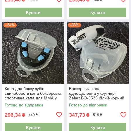
Купити
Купити
–34%
–33%
Капа для боксу зубів
Боксерська капа
єдиноборств капа боксерська
однощелепна у футлярі
спортивна капа для ММА у
Zelart BO-3535 білий-чорний
футлярі BO-0062 чорний-
Готово до відправки
Готово до відправки
синій
296,34
347,73
₴
₴
449 ₴
519 ₴
Купити
Купити