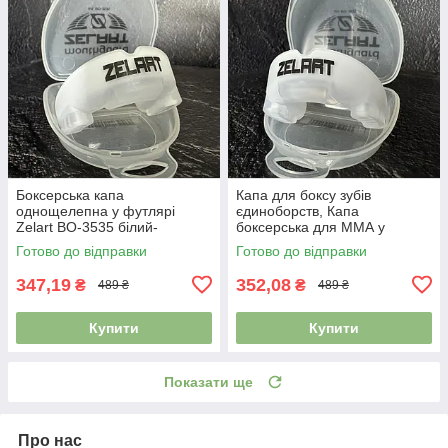
Боксерська капа
Капа для боксу зубів
однощелепна у футлярі
єдиноборств, Капа
Zelart BO-3535 білий-
боксерська для ММА у
прозорий
футлярі Zelart BO-3535
Готово до відправки
Готово до відправки
білий-прозорий
347,19
352,08
₴
₴
489 ₴
489 ₴
Купити
Купити
Показати ще
Про нас