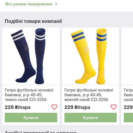
Всі умови повернення
Подібні товари компанії
Гетри футбольні чоловічі
Гетри футбольні чоловічі
Гетр
бавовна, р-р 40-45,
бавовна, р-р 40-45,
баво
темно-синій CO-3256
жовтий-синій CO-3256
сині
229
229
229
₴/пара
₴/пара
Купити
Купити