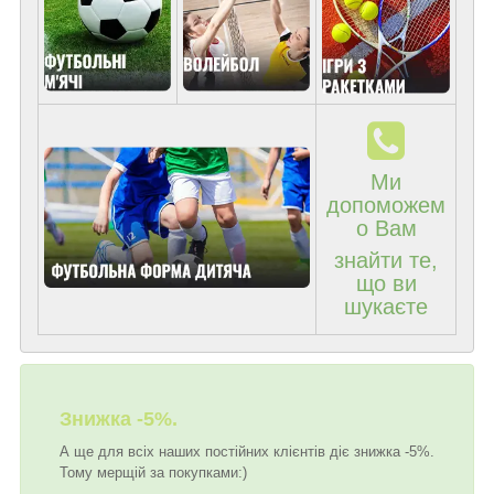
Ми
допоможем
о Вам
знайти те,
що ви
шукаєте
Знижка -5%.
А ще для всіх наших постійних клієнтів діє знижка -5%.
Тому мерщій за покупками:)