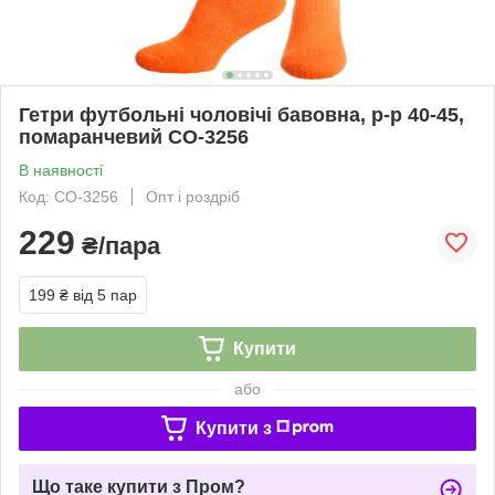
Гетри футбольні чоловічі бавовна, р-р 40-45,
помаранчевий CO-3256
В наявності
Код: CO-3256
Опт і роздріб
229
₴/пара
199 ₴
від 5 пар
Купити
або
Купити з
Що таке купити з Пром?