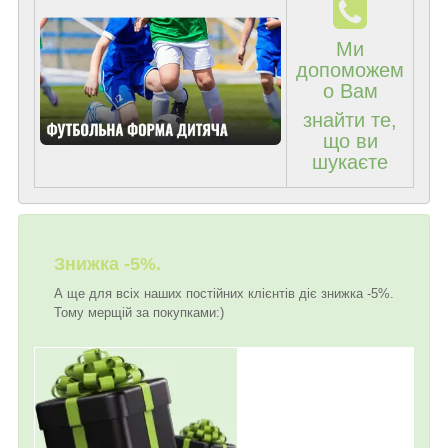
Ми
допоможем
о Вам
знайти те,
що ви
шукаєте
Знижка -5%.
А ще для всіх наших постійних клієнтів діє знижка -5%.
Тому мерщій за покупками:)