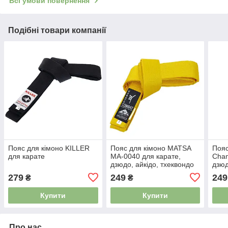
Всі умови повернення
Подібні товари компанії
Пояс для кімоно KILLER
Пояс для кімоно MATSA
Пояс
для карате
MA-0040 для карате,
Cham
дзюдо, айкідо, тхеквондо
дзюд
(довжина-230-300см)
CO-4
279
249
249
₴
₴
жовтий
300с
Купити
Купити
Про нас