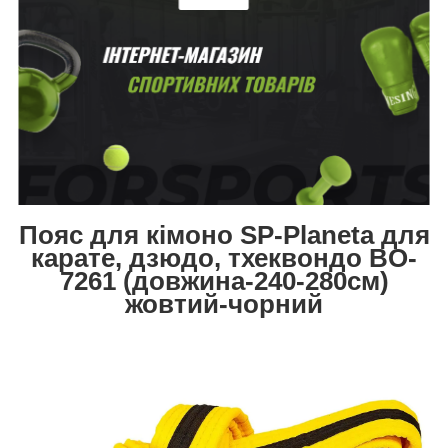
Пояс для кімоно SP-Planeta для
карате, дзюдо, тхеквондо BO-
7261 (довжина-240-280см)
жовтий-чорний