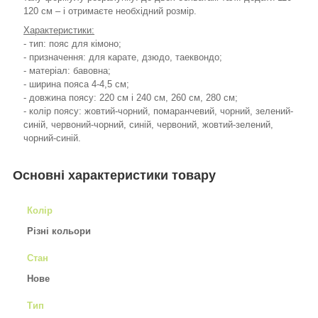
120 см – і отримаєте необхідний розмір.
Характеристики:
- тип: пояс для кімоно;
- призначення: для карате, дзюдо, таеквондо;
- матеріал: бавовна;
- ширина пояса 4-4,5 см;
- довжина поясу: 220 см і 240 см, 260 см, 280 см;
- колір поясу: жовтий-чорний, помаранчевий, чорний, зелений-
синій, червоний-чорний, синій, червоний, жовтий-зелений,
чорний-синій.
Основні характеристики товару
Колір
Різні кольори
Стан
Нове
Тип