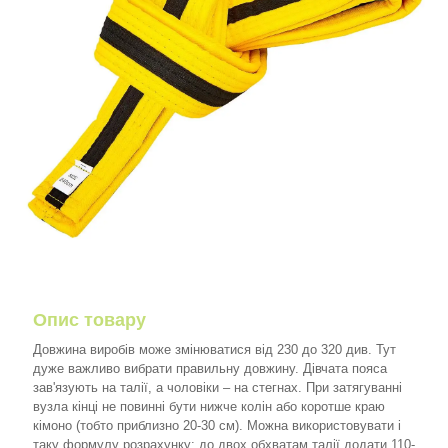
Опис товару
Довжина виробів може змінюватися від 230 до 320 див. Тут
дуже важливо вибрати правильну довжину. Дівчата пояса
зав'язують на талії, а чоловіки – на стегнах. При затягуванні
вузла кінці не повинні бути нижче колін або коротше краю
кімоно (тобто приблизно 20-30 см). Можна використовувати і
таку формулу розрахунку: до двох обхватам талії додати 110-