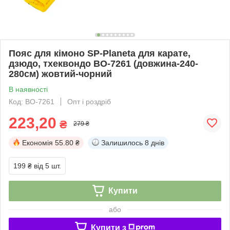
Пояс для кімоно SP-Planeta для карате,
дзюдо, тхеквондо BO-7261 (довжина-240-
280см) жовтий-чорний
В наявності
Код: BO-7261
Опт і роздріб
223,20
₴
279 ₴
Економія
55.80 ₴
Залишилось
8 днів
199 ₴
від 5 шт.
Купити
або
Купити з