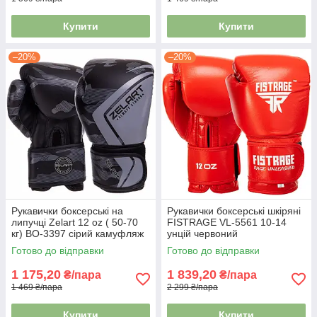
Купити
Купити
–20%
–20%
Рукавички боксерські на
Рукавички боксерські шкіряні
липучці Zelart 12 oz ( 50-70
FISTRAGE VL-5561 10-14
кг) BO-3397 сірий камуфляж
унцій червоний
Готово до відправки
Готово до відправки
1 175,20
1 839,20
₴/пара
₴/пара
1 469 ₴/пара
2 299 ₴/пара
Купити
Купити