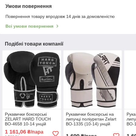
Умови повернення
Повернення товару впродовж 14 днів за домовленістю
Всі умови повернення
Подібні товари компанії
Рукавички боксерські
Рукавички боксерські на
Рука
ZELART HARD TOUCH
липучці поліуретан Zelart
липу
BO-4658 10-14 унцій
BO-1335 (10-14) унцій
BO-1
чорний-сірий
чорний-білий
ора
1 161,06
₴/пара
1 699
1 6