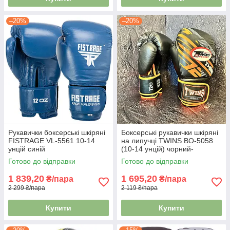
–20%
–20%
Рукавички боксерські шкіряні
Боксерські рукавички шкіряні
FISTRAGE VL-5561 10-14
на липучці TWINS BO-5058
унцій синій
(10-14 унцій) чорний-
помаранчевий
Готово до відправки
Готово до відправки
1 839,20
1 695,20
₴/пара
₴/пара
2 299 ₴/пара
2 119 ₴/пара
Купити
Купити