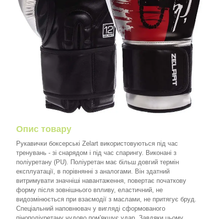
Опис товару
Рукавички боксерські Zelart використовуються під час
тренувань - зі снарядом і під час спарингу. Виконані з
поліуретану (PU). Поліуретан має більш довгий термін
експлуатації, в порівнянні з аналогами. Він здатний
витримувати значніші навантаження, повертає початкову
форму після зовнішнього впливу, еластичний, не
видозмінюється при взаємодії з маслами, не притягує бруд.
Спеціальний наповнювач у вигляді сформованого
пінополіуретану чудово пом'якшує удар. Завдяки цьому