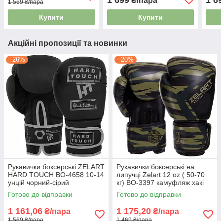
₴/пара
1 569 ₴/пара
Купити
Купити
Акційні пропозиції та новинки
–26%
–20%
Рукавички боксерські ZELART
Рукавички боксерські на
HARD TOUCH BO-4658 10-14
липучці Zelart 12 oz ( 50-70
унцій чорний-сірий
кг) BO-3397 камуфляж хакі
Готово до відправки
Готово до відправки
1 161,06
1 175,20
₴/пара
₴/пара
1 569 ₴/пара
1 469 ₴/пара