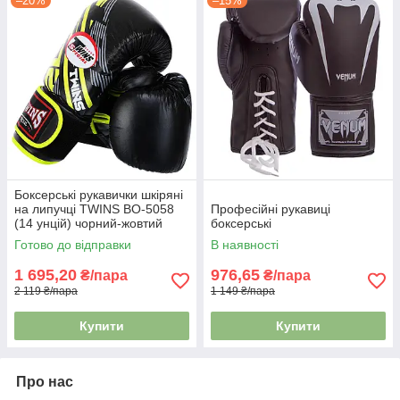
–20%
–15%
Боксерські рукавички шкіряні
на липучці TWINS BO-5058
Професійні рукавиці
(14 унцій) чорний-жовтий
боксерські
Готово до відправки
В наявності
1 695,20
976,65
₴/пара
₴/пара
2 119 ₴/пара
1 149 ₴/пара
Купити
Купити
Про нас