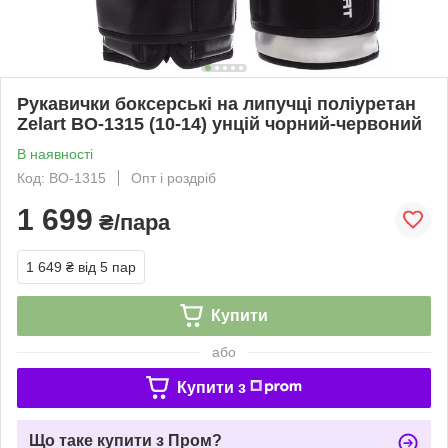
Рукавички боксерські на липучці поліуретан
Zelart BO-1315 (10-14) унцій чорний-червоний
В наявності
Код: BO-1315
Опт і роздріб
1 699
₴/пара
1 649 ₴
від 5 пар
Купити
або
Купити з
Що таке купити з Пром?