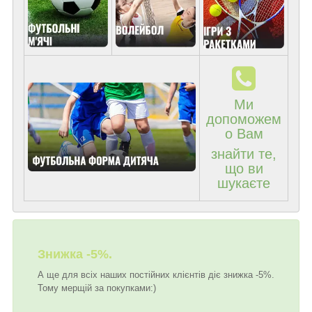
Ми
допоможем
о Вам
знайти те,
що ви
шукаєте
Знижка -5%.
А ще для всіх наших постійних клієнтів діє знижка -5%.
Тому мерщій за покупками:)