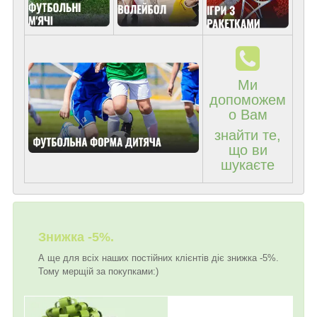
Ми
допоможем
о Вам
знайти те,
що ви
шукаєте
Знижка -5%.
А ще для всіх наших постійних клієнтів діє знижка -5%.
Тому мерщій за покупками:)