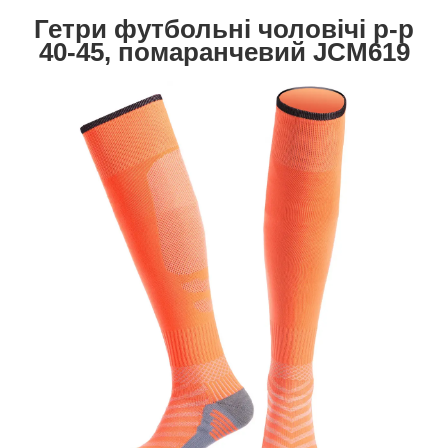
Гетри футбольні чоловічі р-р
40-45, помаранчевий JCM619