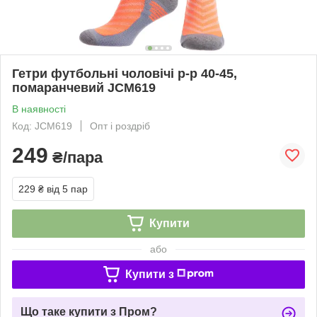
Гетри футбольні чоловічі р-р 40-45,
помаранчевий JCM619
В наявності
Код: JCM619
Опт і роздріб
249
₴/пара
229 ₴
від 5 пар
Купити
або
Купити з
Що таке купити з Пром?