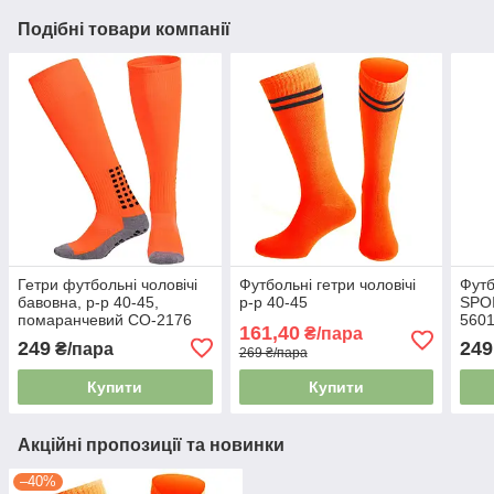
Подібні товари компанії
Гетри футбольні чоловічі
Футбольні гетри чоловічі
Футб
бавовна, р-р 40-45,
р-р 40-45
SPOI
помаранчевий CO-2176
560
161,40
₴/пара
249
249
₴/пара
269 ₴/пара
Купити
Купити
Акційні пропозиції та новинки
–40%