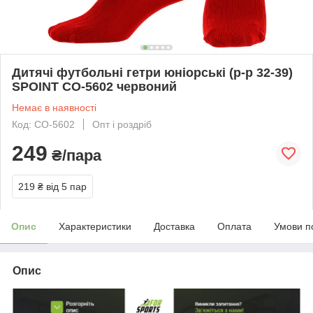
Дитячі футбольні гетри юніорські (р-р 32-39)
SPOINT CO-5602 червоний
Немає в наявності
Код: CO-5602
Опт і роздріб
249
₴/пара
219 ₴
від 5 пар
Опис
Характеристики
Доставка
Оплата
Умови п
Опис