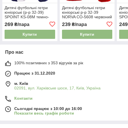
Дитячі футбольні гетри
Дитячі футбольні гетри
Дитя
юніорські (р-р 32-39)
юніорські р-р 32-39
юніо
SPOINT KS-08M темно-
NORVA CO-5608 червоний
SPO
синій
сині
269
239
249
₴/пара
₴/пара
Купити
Купити
Про нас
100% позитивних з 353 відгуків за рік
Працює з 31.12.2020
м. Київ
02091, вул. Харківське шосе, 17, Київ, Україна
Контакти
Сьогодні працює з 10:00 до 16:00
Показати весь графік роботи