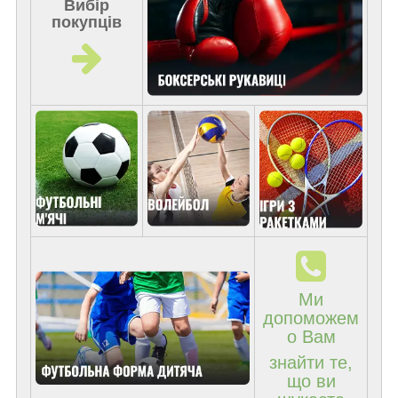
Вибір
покупців
Ми
допоможем
о Вам
знайти те,
що ви