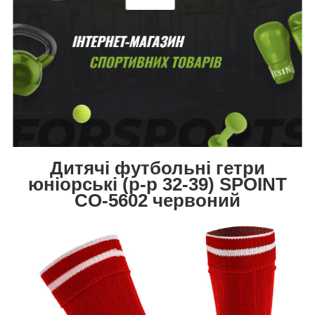
Дитячі футбольні гетри
юніорські (р-р 32-39) SPOINT
CO-5602 червоний