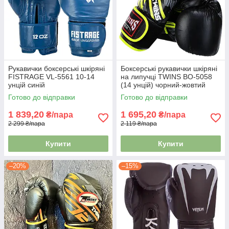
Рукавички боксерські шкіряні
Боксерські рукавички шкіряні
FISTRAGE VL-5561 10-14
на липучці TWINS BO-5058
унцій синій
(14 унцій) чорний-жовтий
Готово до відправки
Готово до відправки
1 839,20
1 695,20
₴/пара
₴/пара
2 299 ₴/пара
2 119 ₴/пара
Купити
Купити
–20%
–15%