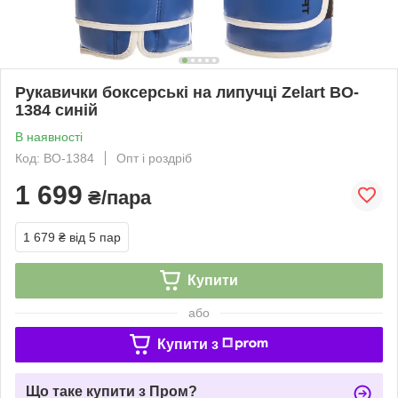
Рукавички боксерські на липучці Zelart BO-
1384 синій
В наявності
Код: BO-1384
Опт і роздріб
1 699
₴/пара
1 679 ₴
від 5 пар
Купити
або
Купити з
Що таке купити з Пром?