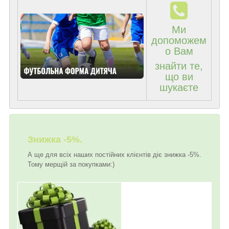
Ми
допоможем
о Вам
знайти те,
що ви
шукаєте
Знижка -5%.
А ще для всіх наших постійних клієнтів діє знижка -5%.
Тому мерщій за покупками:)