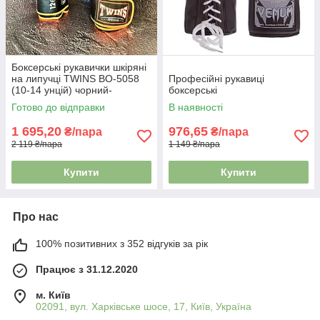
Боксерські рукавички шкіряні
на липучці TWINS BO-5058
Професійні рукавиці
(10-14 унцій) чорний-
боксерські
помаранчевий
Готово до відправки
В наявності
1 695,20
976,65
₴/пара
₴/пара
2 119 ₴/пара
1 149 ₴/пара
Купити
Купити
Про нас
100% позитивних з 352 відгуків за рік
Працює з 31.12.2020
м. Київ
02091, вул. Харківське шосе, 17, Київ, Україна