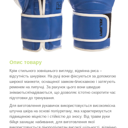
Опис товару
Крім стильного зовнішнього вигляду, відмінна риса –
відсутність шнурівки. На руці вони фіксуються за допомогою
широкої манжети, оснащеної замком-блискавкою і затягують
ременем на липучці. За рахунок цього вони швидше
знімаються/надіваються, що дозволяє істотно скоротити час
підготовки до тренування.
Для виготовлення рукавичок використовується високоякісна
штучна шкіра на основі поліуретану, яка характеризується
підвищеною міцністю і стійкістю до зносу. Від травм руки
бійця захищає набивання, для виготовлення якої
використовується пінополіуретан високої щільності, відмінно