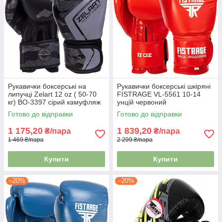
Рукавички боксерські на
Рукавички боксерські шкіряні
липучці Zelart 12 oz ( 50-70
FISTRAGE VL-5561 10-14
кг) BO-3397 сірий камуфляж
унцій червоний
Готово до відправки
Готово до відправки
1 175,20
1 839,20
₴/пара
₴/пара
1 469 ₴/пара
2 299 ₴/пара
Купити
Купити
–20%
–20%