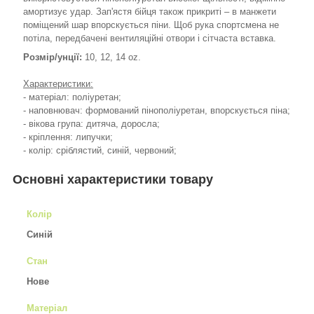
амортизує удар. Зап'ястя бійця також прикриті – в манжети
поміщений шар впорскується піни. Щоб рука спортсмена не
потіла, передбачені вентиляційні отвори і сітчаста вставка.
Розмір/унції:
10, 12, 14 oz.
Характеристики:
- матеріал: поліуретан;
- наповнювач: формований пінополіуретан, впорскується піна;
- вікова група: дитяча, доросла;
- кріплення: липучки;
- колір: сріблястий, синій, червоний;
Основні характеристики товару
Колір
Синій
Стан
Нове
Матеріал