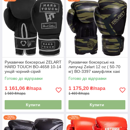
Рукавички боксерські ZELART
Рукавички боксерські на
HARD TOUCH BO-4658 10-14
липучці Zelart 12 oz ( 50-70
унцій чорний-сірий
кг) BO-3397 камуфляж хакі
Готово до відправки
Готово до відправки
1 161,06
1 175,20
₴/пара
₴/пара
1 569 ₴/пара
1 469 ₴/пара
Купити
Купити
–20%
–20%