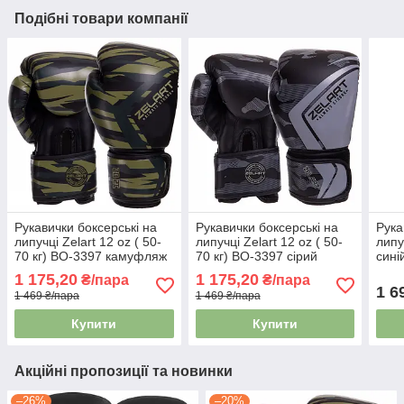
Подібні товари компанії
Рукавички боксерські на
Рукавички боксерські на
Рука
липучці Zelart 12 oz ( 50-
липучці Zelart 12 oz ( 50-
липу
70 кг) BO-3397 камуфляж
70 кг) BO-3397 сірий
сині
хакі
камуфляж
1 175,20
1 175,20
₴/пара
₴/пара
1 6
1 469 ₴/пара
1 469 ₴/пара
Купити
Купити
Акційні пропозиції та новинки
–26%
–20%