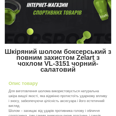
Шкіряний шолом боксерський з
повним захистом Zelart з
чохлом VL-3151 чорний-
салатовий
Опис товару
Для виготовлення шолома використовується натуральна
шкіра вищої якості, яка відмінно протистоїть ударному впливу
і зносу, забезпечуючи цілісність аксесуара і його естетичний
вигляд.
Шолом – захищає від ударів противника голову і обличчя
спортсмена, тим самим знижуючи ризик розсічень і синців.