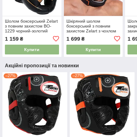
Шолом боксерський Zelart
Шкіряний шолом
Шол
з повним захистом BO-
боксерський з повним
закр
1229 чорний-золотий
захистом Zelart з чохлом
зах
VL-3151 чорний-
1320
1 159
1 699
1 6
₴
₴
помаранчевий
Купити
Купити
Акційні пропозиції та новинки
–27%
–27%