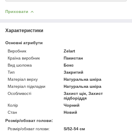
Приховати
Характеристики
Основні атрибути
Виробник
Zelart
Країна виробник
Пакистан
Вид шолома
Бокс
Тип
Закритий
Матеріал верху
Натуральна шкіра
Матеріал підкладки
Натуральна шкіра
Особливості
Захист щік, Захист
підборіддя
Колір
Чорний
Стан
Новий
Розмір/обхват голови:
Розмір/обхват голови:
S/52-54 см