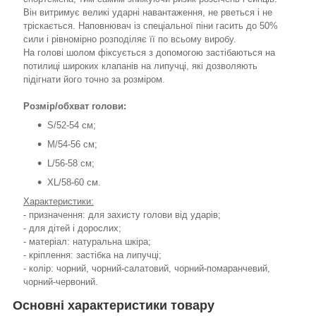
Він витримує великі ударні навантаження, не рветься і не
тріскається. Наповнювач із спеціальної піни гасить до 50%
сили і рівномірно розподіляє її по всьому виробу.
На голові шолом фіксується з допомогою застібаються на
потилиці широких клапанів на липучці, які дозволяють
підігнати його точно за розміром.
Розмір/обхват голови:
S/52-54 см;
M/54-56 см;
L/56-58 см;
XL/58-60 см.
Характеристики:
- призначення: для захисту голови від ударів;
- для дітей і дорослих;
- матеріал: натуральна шкіра;
- кріплення: застібка на липучці;
- колір: чорний, чорний-салатовий, чорний-помаранчевий,
чорний-червоний.
Основні характеристики товару