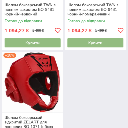
Шолом боксерський TWN з
Шолом боксерський TWN з
повним захистом BO-9481
повним захистом BO-9481
чорний-червоний
чорний-помаранчевий
Готово до відправки
Готово до відправки
1 094,27
1 094,27
₴
₴
1 499 ₴
1 499 ₴
Купити
Купити
–10%
Шолом боксерський
відкритий ZELART для
дорослих BO-1371 (обхват