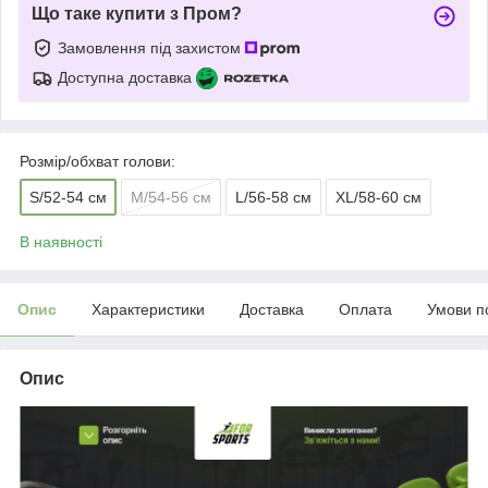
Що таке купити з Пром?
Замовлення під захистом
Доступна доставка
Розмір/обхват голови:
S/52-54 см
M/54-56 см
L/56-58 см
XL/58-60 см
В наявності
Опис
Характеристики
Доставка
Оплата
Умови п
Опис