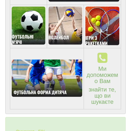
Ми
допоможем
о Вам
знайти те,
що ви
шукаєте