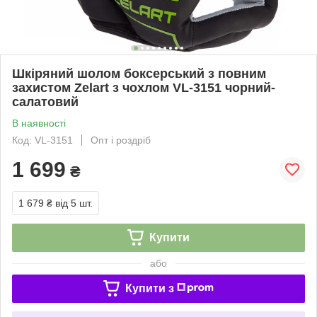
Шкіряний шолом боксерський з повним
захистом Zelart з чохлом VL-3151 чорний-
салатовий
В наявності
Код: VL-3151
Опт і роздріб
1 699
₴
1 679 ₴
від 5 шт.
Купити
або
Купити з