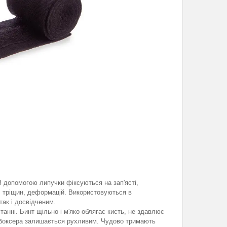
 З допомогою липучки фіксуються на зап'ясті,
, тріщин, деформацій. Використовуються в
ак і досвідченим.
анні. Бинт щільно і м'яко облягає кисть, не здавлює
ак боксера залишається рухливим. Чудово тримають