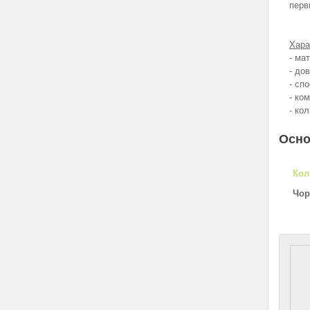
перв
Хара
- ма
- до
- сп
- ко
- ко
Осно
Кол
Чор