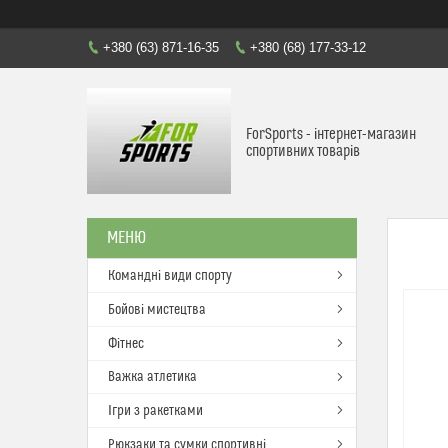
+380 (63) 871-16-35
+380 (68) 177-33-12
ForSports - інтернет-магазин
спортивних товарів
Командні види спорту
Бойові мистецтва
Фітнес
Важка атлетика
Ігри з ракетками
Рюкзаки та сумки спортивні