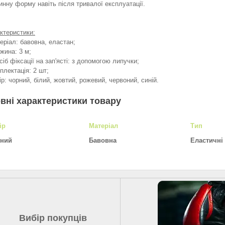
инну форму навіть після тривалої експлуатації.
ктеристики:
теріал: бавовна, еластан;
вжина: 3 м;
осіб фіксації на зап'ясті: з допомогою липучки;
мплектація: 2 шт;
лір: чорний, білий, жовтий, рожевий, червоний, синій.
вні характеристики товару
ір
Матеріал
Тип
ний
Бавовна
Еластичні
Вибір покупців