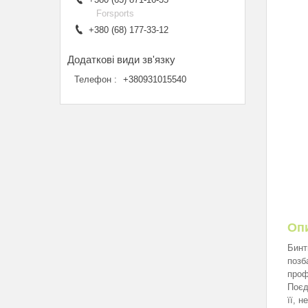
Forsports
+380 (68) 177-33-12
Телефон
+380931015540
Оп
Бинт
позб
проф
Поєд
її, 