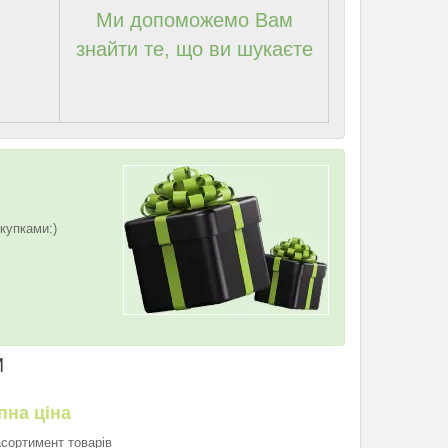
Ми допоможемо Вам
знайти те, що ви шукаєте
купками:)
И
пна ціна
асортимент товарів