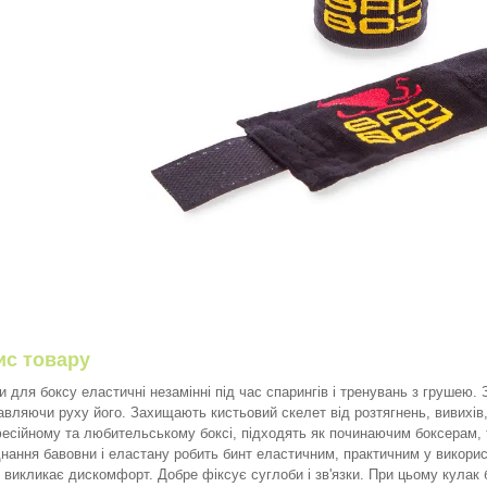
ис товару
и для боксу еластичні незамінні під час спарингів і тренувань з грушею.
авляючи руху його. Захищають кистьовий скелет від розтягнень, вивихів
есійному та любительському боксі, підходять як починаючим боксерам, т
нання бавовни і еластану робить бинт еластичним, практичним у використ
не викликає дискомфорт. Добре фіксує суглоби і зв'язки. При цьому кул