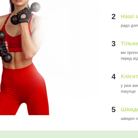
2
Наші 
радо доп
3
Тільки
ми пропо
перед ві
4
Клієн
у разі в
покупця
5
Швидк
швидко о