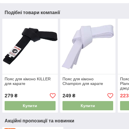
Подібні товари компанії
Пояс для кімоно KILLER
Пояс для кімоно
Пояс
для карате
Champion для карате
Plan
дзюд
(дов
279
249
223
₴
₴
жовт
Купити
Купити
Акційні пропозиції та новинки