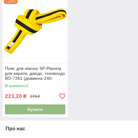
–20%
Пояс для кімоно SP-Planeta
для карате, дзюдо, тхеквондо
BO-7261 (довжина-240-
280см) жовтий-чорний
В наявності
223,20
₴
279 ₴
Купити
Про нас