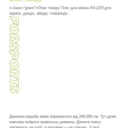
n class="green">Опис товару
Пояс для кімоно KILLER для
карате, дзюдо, айкідо, тхеквондо
Довжина виробів може змінюватися від 240-280 см. Тут дуже
важливо вибрати правильну довжину. Дівчата пояса
зав'язують на талії, а чоловіки — на стегнах. У разі