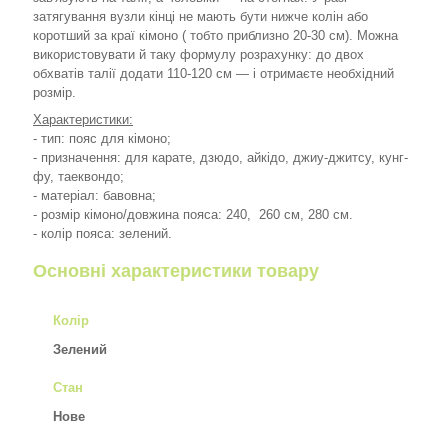
затягування вузли кінці не мають бути нижче колін або
коротший за краї кімоно ( тобто приблизно 20-30 см). Можна
використовувати й таку формулу розрахунку: до двох
обхватів талії додати 110-120 см — і отримаєте необхідний
розмір.
Характеристики:
- тип: пояс для кімоно;
- призначення: для карате, дзюдо, айкідо, джиу-джитсу, кунг-
фу, таеквондо;
- матеріал: бавовна;
- розмір кімоно/довжина пояса: 240, 260 см, 280 см.
- колір пояса: зелений.
Основні характеристики товару
Колір
Зелений
Стан
Нове