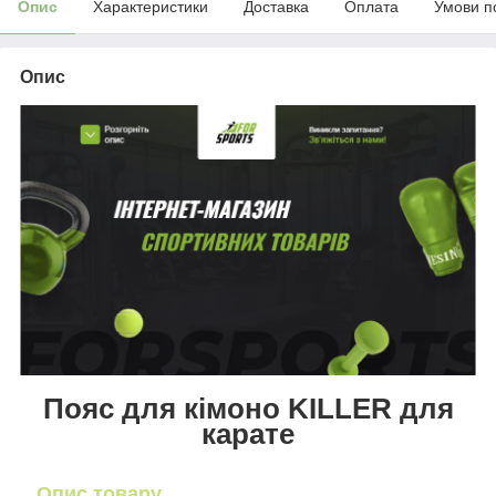
Опис
Характеристики
Доставка
Оплата
Умови п
Опис
Пояс для кімоно KILLER для
карате
Опис товару