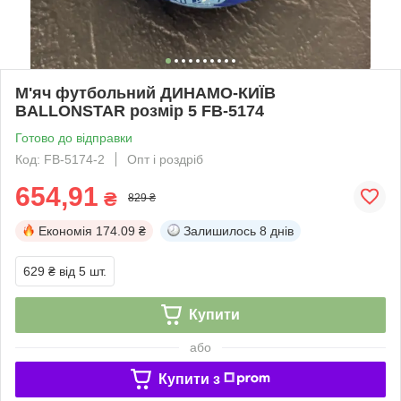
М'яч футбольний ДИНАМО-КИЇВ
BALLONSTAR розмір 5 FB-5174
Готово до відправки
Код: FB-5174-2
Опт і роздріб
654,91
₴
829 ₴
Економія
174.09 ₴
Залишилось
8 днів
629 ₴
від 5 шт.
Купити
або
Купити з