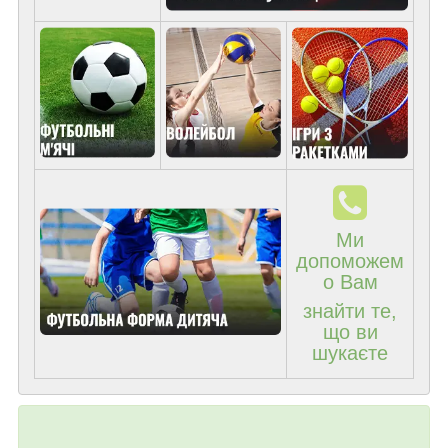
Ми
допоможем
о Вам
знайти те,
що ви
шукаєте