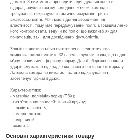
діаметр. З ним можна проводити індивідуальні заняття,
відпрацьовуючи техніку володіння м'ячем, командні
тренування, покращуючи тактичне розуміння гри та
аматорські матчі. М'яч має відмінні аеродинамічні
властивості, тому має передбачуваний політ, а гравцям легко
його контролювати, ведучи по полю, що важливо як для
початківців, так і для досвідчених футболістів.
Зовнішня частина м'яча виготовлена із синтетичного
замінника шкіри і містить 32 панелі з ручним швом, що надає
м'ячу правильну сферичну форму. Для її збереження після
ударів служать 5 підкладкових шарів з нетканого матеріалу.
Латексна камера не вимагає частого підкачування і
забезпечує гарний відскік.
Характеристики:
- матеріал: полівінілхлорид (ПВХ);
- тип з'єднання панелей: зшитий вручну;
- кількість шарів: 5;
- камера: латекс;
- колір: синій;
- розмір: 5.
Основні характеристики товару