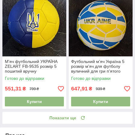
М'яч футбольний УКРАЇНА
Футбольний м'яч Україна 5
ZELART FB-9535 розмір 5
розмір м'яч для футболу
пошитий вручну
вуличний для гри п'ятого
розміру зшитий FB-0047-784
Готово до відправки
Готово до відправки
551,31
647,91
₴
₴
799 ₴
939 ₴
Купити
Купити
Показати ще