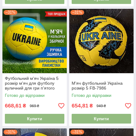
–31%
–31%
Футбольний м'яч Україна 5
розмір м'яч для футболу
М'яч футбольний Україна
вуличний для гри п'ятого
розмір 5 FB-7986
розміру зшитий FB-8556
Готово до відправки
Готово до відправки
668,61
654,81
₴
₴
969 ₴
949 ₴
Купити
Купити
–31%
–31%