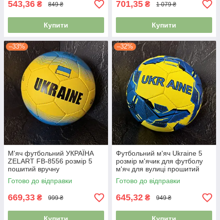
543,36
701,35
₴
₴
849 ₴
1 079 ₴
Купити
Купити
–33%
–32%
М'яч футбольний УКРАЇНА
Футбольний м'яч Ukraine 5
ZELART FB-8556 розмір 5
розмір м'ячик для футболу
пошитий вручну
м'яч для вулиці прошитий
FB-7987
Готово до відправки
Готово до відправки
669,33
645,32
₴
₴
999 ₴
949 ₴
Купити
Купити