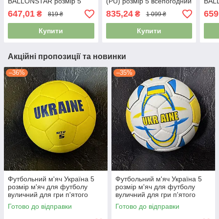
BALLONSTAR розмір 5
(PU) розмір 5 всепогодний
BAL
FB-4114
білий-зелений
FB-
647,01
835,24
659
₴
₴
819 ₴
1 099 ₴
Купити
Купити
Акційні пропозиції та новинки
–36%
–35%
Футбольний м'яч Україна 5
Футбольний м'яч Україна 5
розмір м'яч для футболу
розмір м'яч для футболу
вуличний для гри п'ятого
вуличний для гри п'ятого
розміру зшитий FB-9535
розміру зшитий FB-848
Готово до відправки
Готово до відправки