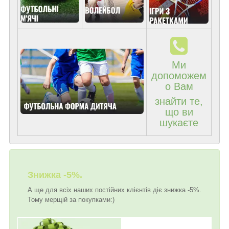
Ми
допоможем
о Вам
знайти те,
що ви
шукаєте
Знижка -5%.
А ще для всіх наших постійних клієнтів діє знижка -5%.
Тому мерщій за покупками:)