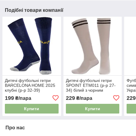
Подібні товари компанії
Дитячі футбольні гетри
Дитячі футбольні гетри
Футб
BARCELONA HOME 2025
SPOINT ETM011 (р-р 27-
симв
клубні (р-р 32-39)
34) білий з чорним
Укра
ETM2501-BAR1 синій
ETM1
199
229
229
₴/пара
₴/пара
Купити
Купити
Про нас