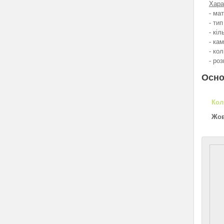
Хара
- ма
- ти
- кіл
- ка
- кол
- роз
Осно
Кол
Жов