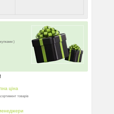
купками:)
И
пна ціна
асортимент товарів
менеджери