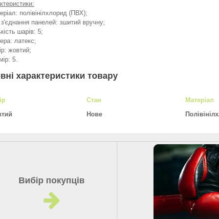
ктеристики:
теріал: полівінілхлорид (ПВХ);
п з'єднання панелей: зшитий вручну;
ькість шарів: 5;
мера: латекс;
ір: жовтий;
мір: 5.
вні характеристики товару
ір
Стан
Матеріал
тий
Нове
Полівініл
Вибір покупців