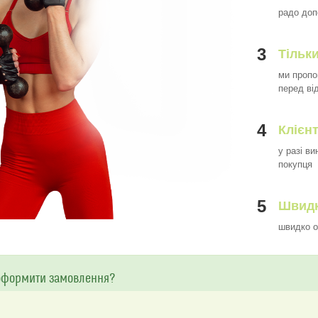
радо доп
3
Тільки
ми пропо
перед ві
4
Клієн
у разі в
покупця
5
Швидк
швидко о
оформити замовлення?