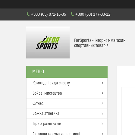
+380 (63) 871-16-35
+380 (68) 177-33-12
ForSports - інтернет-магазин
спортивних товарів
Командні види спорту
Бойові мистецтва
Фітнес
Важка атлетика
Ігри з ракетками
Рюкзаки та сумки спортивні