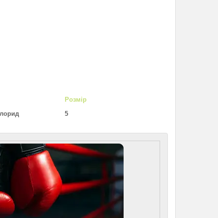
Розмір
хлорид
5