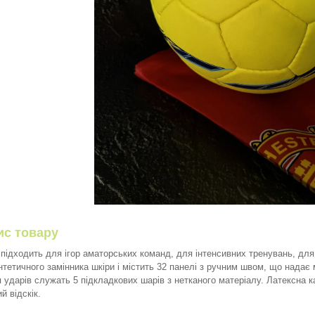
ис товару
 підходить для ігор аматорських команд, для інтенсивних тренувань, для
интетичного замінника шкіри і містить 32 панелі з ручним швом, що нада
я ударів служать 5 підкладкових шарів з нетканого матеріалу. Латексна к
й відскік.