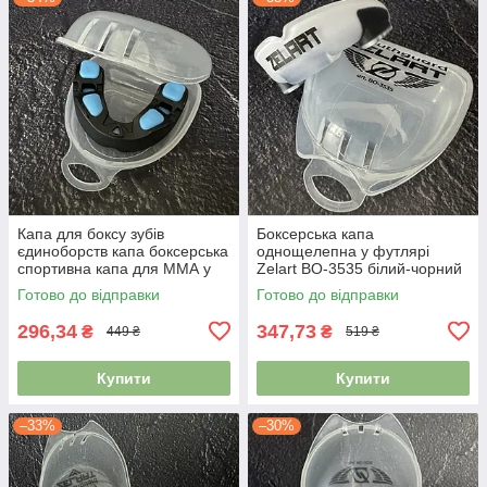
Капа для боксу зубів
Боксерська капа
єдиноборств капа боксерська
однощелепна у футлярі
спортивна капа для ММА у
Zelart BO-3535 білий-чорний
футлярі BO-0062 чорний-
Готово до відправки
Готово до відправки
синій
296,34
347,73
₴
₴
449 ₴
519 ₴
Купити
Купити
–33%
–30%