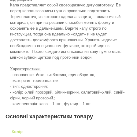
Капа представляет собой своеобразную дугу-заготовку. Ее
перед использованием нужно правильно подготовить.
Термопластик, из которого сделана защита, – экологичный
материал, он при нагревании способен менять форму и
сохранять ее в дальнейшем. Варите капу строго по
инструкции, тогда она идеально «сядет» и не будет
доставлять дискомфорта при ношении. Хранить изделие
необходимо в специальном футляре, который идет в
комплекте. После каждого использования капу нужно мыть
мягкой зубной щеткой под проточной водой.
Характеристики:
- назначение: бокс, кикбоксинг, единоборства;
- материал: термопластик;
- тип: одностороння;
- колір: білий прозорий, білий-чорний, салатовий-білий, синій-
сірий, чорний прозорий.;
- комплектація: капа – 1 шт., футляр – 1 шт.
Основні характеристики товару
Колір