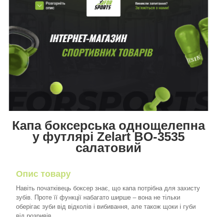
Капа боксерська
однощелепна
у футлярі Zelart BO-3535
салатовий
Опис товару
Навіть початківець боксер знає, що капа потрібна для захисту
зубів. Проте її функції набагато ширше – вона не тільки
оберігає зуби від відколів і вибивання, але також щоки і губи
від розривів.