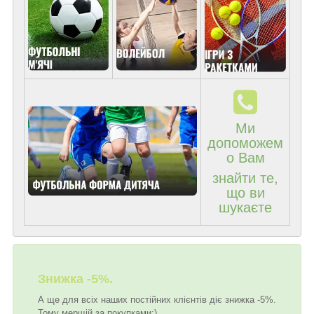
Ми
допоможем
о Вам
знайти те,
що ви
шукаєте
Знижка -5%.
А ще для всіх наших постійних клієнтів діє знижка -5%.
Тому мерщій за покупками:)