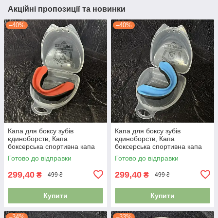
Акційні пропозиції та новинки
–40%
–40%
Капа для боксу зубів
Капа для боксу зубів
єдиноборств, Капа
єдиноборств, Капа
боксерська спортивна капа
боксерська спортивна капа
для ММА Zelart BO-0062
для ММА Zelart BO-0062
Готово до відправки
Готово до відправки
чорний-помаранчевий
чорний-синій
299,40
299,40
₴
₴
499 ₴
499 ₴
Купити
Купити
–34%
–33%