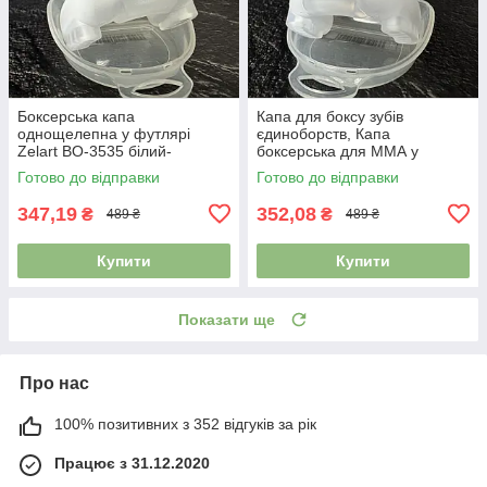
Боксерська капа
Капа для боксу зубів
однощелепна у футлярі
єдиноборств, Капа
Zelart BO-3535 білий-
боксерська для ММА у
прозорий
футлярі Zelart BO-3535
Готово до відправки
Готово до відправки
білий-прозорий
347,19
352,08
₴
₴
489 ₴
489 ₴
Купити
Купити
Показати ще
Про нас
100% позитивних з 352 відгуків за рік
Працює з 31.12.2020