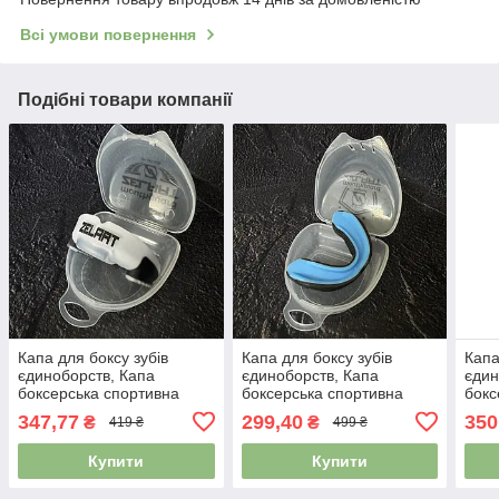
Всі умови повернення
Подібні товари компанії
Капа для боксу зубів
Капа для боксу зубів
Капа
єдиноборств, Капа
єдиноборств, Капа
єдин
боксерська спортивна
боксерська спортивна
бокс
капа для ММА Zelart BO-
капа для ММА Zelart BO-
капа
347,77
299,40
350
₴
₴
419 ₴
499 ₴
3535 білий-чорний
0062 чорний-синій
3535
Купити
Купити