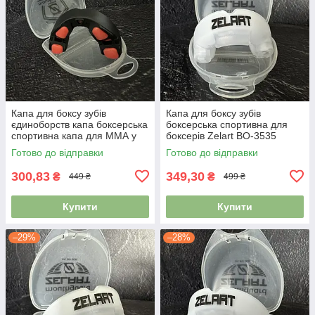
Капа для боксу зубів
Капа для боксу зубів
єдиноборств капа боксерська
боксерська спортивна для
спортивна капа для ММА у
боксерів Zelart BO-3535
футлярі BO-0062 чорний-
білий-прозорий
Готово до відправки
Готово до відправки
помаранчевий
300,83
349,30
₴
₴
449 ₴
499 ₴
Купити
Купити
–29%
–28%