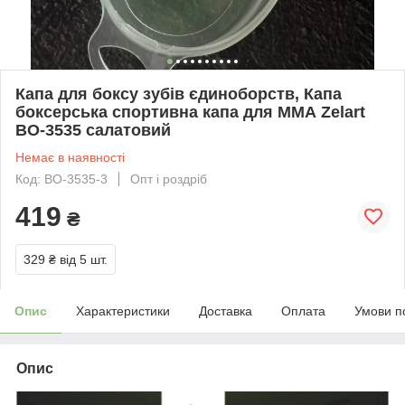
Капа для боксу зубів єдиноборств, Капа
боксерська спортивна капа для ММА Zelart
BO-3535 салатовий
Немає в наявності
Код: BO-3535-3
Опт і роздріб
419
₴
329 ₴
від 5 шт.
Опис
Характеристики
Доставка
Оплата
Умови п
Опис