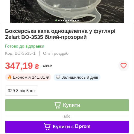
Боксерська капа однощелепна у футлярі
Zelart BO-3535 білий-прозорий
Готово до відправки
Код: BO-3535-1
Опт і роздріб
347,19
₴
489 ₴
Економія
141.81 ₴
Залишилось
9 днів
329 ₴
від 5 шт.
Купити
або
Купити з