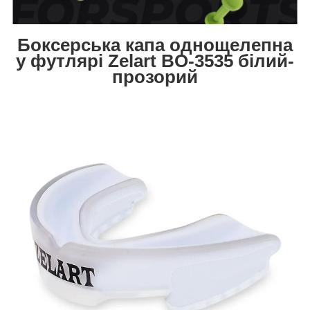
Боксерська капа однощелепна
у футлярі Zelart BO-3535 білий-
прозорий