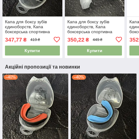
Капа для боксу зубів
Капа для боксу зубів
Капа
єдиноборств, Капа
єдиноборств, Капа
єдин
боксерська спортивна
боксерська спортивна
бокс
капа для ММА Zelart BO-
капа для ММА Zelart BO-
футл
347,77
350,22
352
₴
₴
419 ₴
449 ₴
3535 білий-чорний
3535 білий-прозорий
біли
Купити
Купити
Акційні пропозиції та новинки
–40%
–40%