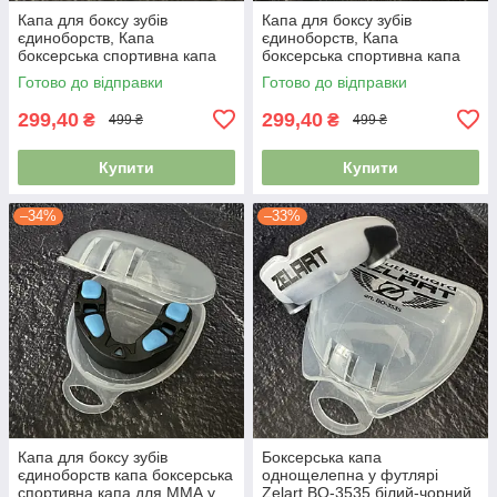
Капа для боксу зубів
Капа для боксу зубів
єдиноборств, Капа
єдиноборств, Капа
боксерська спортивна капа
боксерська спортивна капа
для ММА Zelart BO-0062
для ММА Zelart BO-0062
Готово до відправки
Готово до відправки
чорний-помаранчевий
чорний-синій
299,40
299,40
₴
₴
499 ₴
499 ₴
Купити
Купити
–34%
–33%
Капа для боксу зубів
Боксерська капа
єдиноборств капа боксерська
однощелепна у футлярі
спортивна капа для ММА у
Zelart BO-3535 білий-чорний