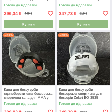
футлярі BO-0062 чорний-
Готово до відправки
Готово до відправки
синій
296,34
347,73
₴
₴
449 ₴
519 ₴
Купити
Купити
–33%
–30%
Капа для боксу зубів
Капа для боксу зубів
єдиноборств капа боксерська
боксерська спортивна для
спортивна капа для ММА у
боксерів Zelart BO-3535
футлярі BO-0062 чорний-
білий-прозорий
Готово до відправки
Готово до відправки
помаранчевий
300,83
349,30