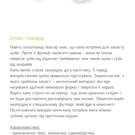
Опис товару
Навіть початківець боксер знає, що капа потрібна для захисту
зубів. Проте її функції набагато ширше – вона не тільки
оберігає зуби від відколів і вибивання, але також щоки і губи
від розривів.
Капа являє собою своєрідну дугу-заготовку. Її перед
використанням треба правильно підготувати. Термопластик, з
якого зроблена захист, – екологічний матеріал, він при
нагріванні здатний змінювати форму і зберігати її надалі.
Варіть капу строго по інструкції, тоді вона ідеально «сяде» і
не буде доставляти дискомфорту при носінні. Зберігати виріб
необхідно в спеціальному футлярі, який йде в комплекті.
Після кожного використання капу потрібно мити м'якою
зубною щіткою під проточною водою.
Характеристики:
- призначення: бокс, кікбоксинг, єдиноборства;