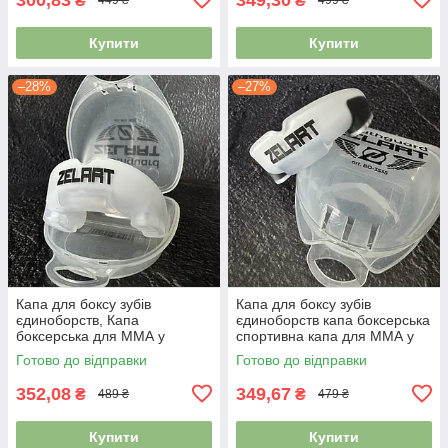
₴
₴
449 ₴
499 ₴
Купити
Купити
–28%
–27%
Капа для боксу зубів
Капа для боксу зубів
єдиноборств, Капа
єдиноборств капа боксерська
боксерська для ММА у
спортивна капа для ММА у
футлярі Zelart BO-3535
футлярі Zelart BO-3535
Готово до відправки
Готово до відправки
білий-прозорий
білий-чорний
352,08
349,67
₴
₴
489 ₴
479 ₴
Купити
Купити