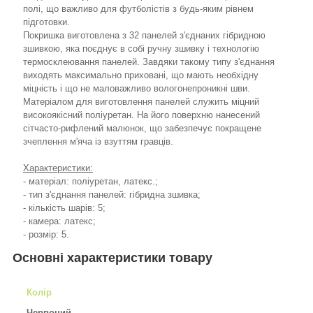
полі, що важливо для футболістів з будь-яким рівнем
підготовки.
Покришка виготовлена з 32 панелей з'єднаних гібридною
зшивкою, яка поєднує в собі ручну зшивку і технологію
термосклеювання панелей. Завдяки такому типу з'єднання
виходять максимально приховані, що мають необхідну
міцність і що не маловажливо вологонепроникні шви.
Матеріалом для виготовлення панелей служить міцний
високоякісний поліуретан. На його поверхню нанесений
сітчасто-рифлений малюнок, що забезпечує покращене
зчеплення м'яча із взуттям гравців.
Характеристики:
- матеріал: поліуретан, латекс.;
- тип з'єднання панелей: гібридна зшивка;
- кількість шарів: 5;
- камера: латекс;
- розмір: 5.
Основні характеристики товару
Колір
Червоний