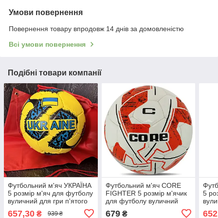
Умови повернення
Повернення товару впродовж 14 днів за домовленістю
Всі умови повернення
Подібні товари компанії
Футбольний м'яч УКРАЇНА
Футбольний м'яч CORE
Футб
5 розмір м'яч для футболу
FIGHTER 5 розмір м'ячик
5 ро
вуличний для гри п'ятого
для футболу вуличний
вули
розміру зшитий вручну
для гри п'ятого розміру
розм
657,30
679
652
₴
₴
939 ₴
зшитий FB-8465