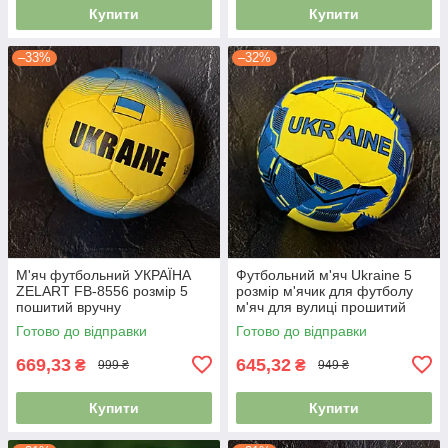
Купити
Купити
–33%
–32%
М'яч футбольний УКРАЇНА
Футбольний м'яч Ukraine 5
ZELART FB-8556 розмір 5
розмір м'ячик для футболу
пошитий вручну
м'яч для вулиці прошитий
FB-7987
Готово до відправки
Готово до відправки
669,33
645,32
₴
₴
999 ₴
949 ₴
Купити
Купити