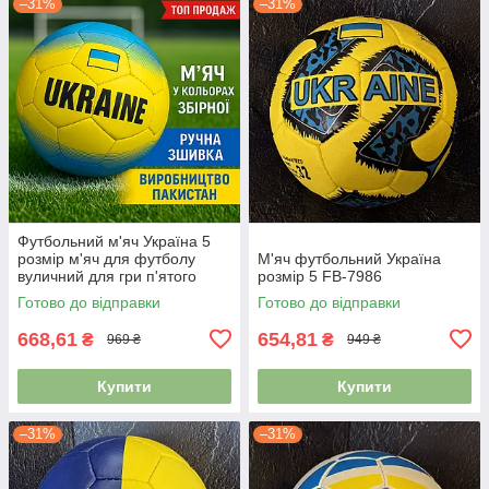
–31%
–31%
Футбольний м'яч Україна 5
розмір м'яч для футболу
М'яч футбольний Україна
вуличний для гри п'ятого
розмір 5 FB-7986
розміру зшитий FB-8556
Готово до відправки
Готово до відправки
668,61
654,81
₴
₴
969 ₴
949 ₴
Купити
Купити
–31%
–31%