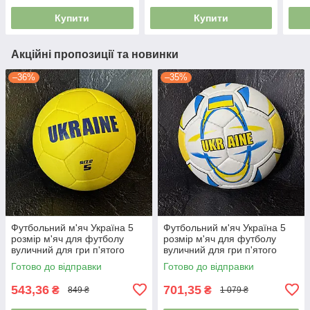
помаранчевий
Купити
Купити
Акційні пропозиції та новинки
–36%
–35%
Футбольний м'яч Україна 5
Футбольний м'яч Україна 5
розмір м'яч для футболу
розмір м'яч для футболу
вуличний для гри п'ятого
вуличний для гри п'ятого
розміру зшитий FB-9535
розміру зшитий FB-848
Готово до відправки
Готово до відправки
543,36
701,35
₴
₴
849 ₴
1 079 ₴