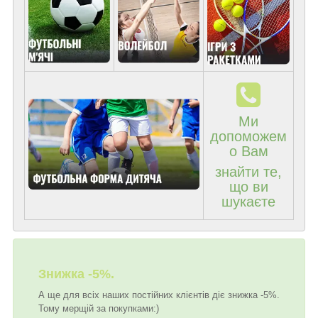
Ми
допоможем
о Вам
знайти те,
що ви
шукаєте
Знижка -5%.
А ще для всіх наших постійних клієнтів діє знижка -5%.
Тому мерщій за покупками:)