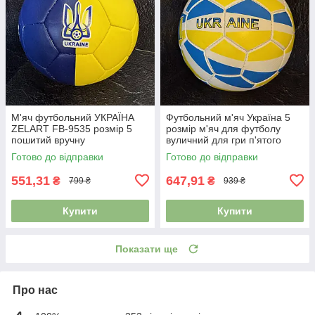
М'яч футбольний УКРАЇНА
Футбольний м'яч Україна 5
ZELART FB-9535 розмір 5
розмір м'яч для футболу
пошитий вручну
вуличний для гри п'ятого
розміру зшитий FB-0047-784
Готово до відправки
Готово до відправки
551,31
647,91
₴
₴
799 ₴
939 ₴
Купити
Купити
Показати ще
Про нас