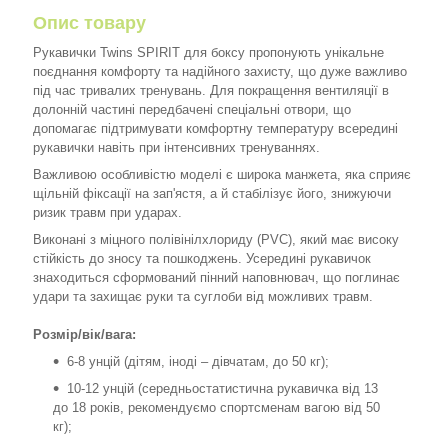
Опис товару
Рукавички Twins SPIRIT для боксу пропонують унікальне
поєднання комфорту та надійного захисту, що дуже важливо
під час тривалих тренувань. Для покращення вентиляції в
долонній частині передбачені спеціальні отвори, що
допомагає підтримувати комфортну температуру всередині
рукавички навіть при інтенсивних тренуваннях.
Важливою особливістю моделі є широка манжета, яка сприяє
щільній фіксації на зап'ястя, а й стабілізує його, знижуючи
ризик травм при ударах.
Виконані з міцного полівінілхлориду (PVC), який має високу
стійкість до зносу та пошкоджень. Усередині рукавичок
знаходиться сформований пінний наповнювач, що поглинає
удари та захищає руки та суглоби від можливих травм.
Розмір/вік/вага:
6-8 унцій (дітям, іноді – дівчатам, до 50 кг);
10-12 унцій (середньостатистична рукавичка від 13
до 18 років, рекомендуємо спортсменам вагою від 50
кг);