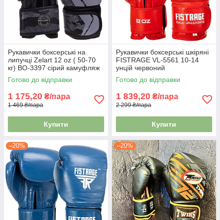
Рукавички боксерські на
Рукавички боксерські шкіряні
липучці Zelart 12 oz ( 50-70
FISTRAGE VL-5561 10-14
кг) BO-3397 сірий камуфляж
унцій червоний
Готово до відправки
Готово до відправки
1 175,20
1 839,20
₴/пара
₴/пара
1 469 ₴/пара
2 299 ₴/пара
Купити
Купити
–20%
–20%