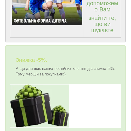
допоможем
о Вам
знайти те,
що ви
шукаєте
Знижка -5%.
А ще для всіх наших постійних клієнтів діє знижка -5%.
Тому мерщій за покупками:)