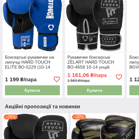
Боксерські рукавички на
Рукавички боксерські
Бокс
липучці HARD TOUCH
ZELART HARD TOUCH
липу
ELITE BO-5229 (10-14
BO-4658 10-14 унцій
BGVL
унцій) синій
чорний-сірий
чер
1 161,06
₴/пара
1 199
1 1
₴/пара
1 569 ₴/пара
Купити
Купити
Акційні пропозиції та новинки
–26%
–20%