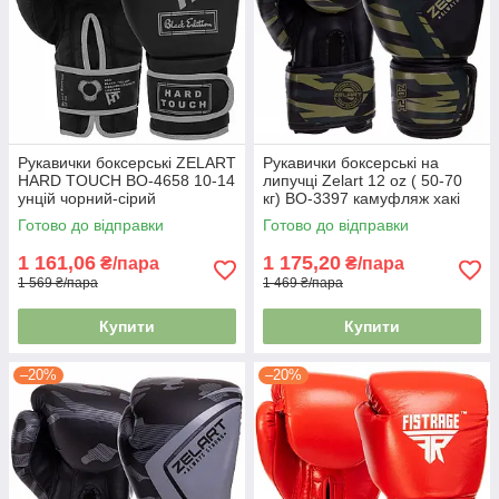
Рукавички боксерські ZELART
Рукавички боксерські на
HARD TOUCH BO-4658 10-14
липучці Zelart 12 oz ( 50-70
унцій чорний-сірий
кг) BO-3397 камуфляж хакі
Готово до відправки
Готово до відправки
1 161,06
1 175,20
₴/пара
₴/пара
1 569 ₴/пара
1 469 ₴/пара
Купити
Купити
–20%
–20%