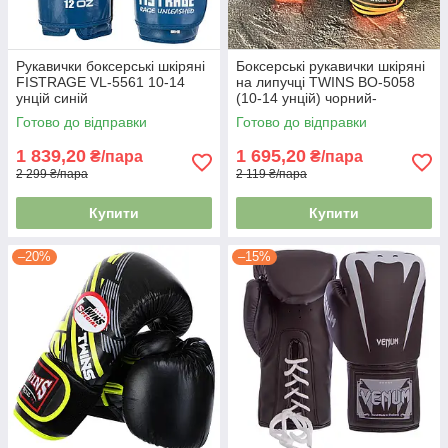
Рукавички боксерські шкіряні
Боксерські рукавички шкіряні
FISTRAGE VL-5561 10-14
на липучці TWINS BO-5058
унцій синій
(10-14 унцій) чорний-
помаранчевий
Готово до відправки
Готово до відправки
1 839,20
1 695,20
₴/пара
₴/пара
2 299 ₴/пара
2 119 ₴/пара
Купити
Купити
–20%
–15%