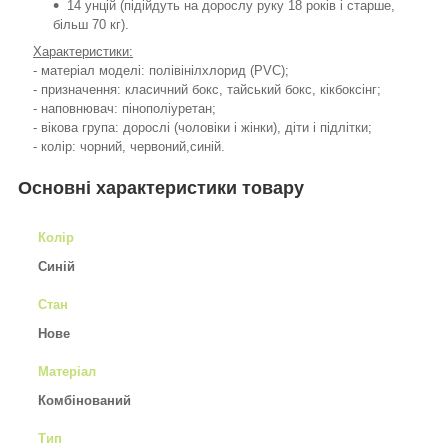
14 унцій (підійдуть на дорослу руку 18 років і старше,
більш 70 кг).
Характеристики:
- матеріал моделі: полівінілхлорид (PVC);
- призначення: класичний бокс, тайський бокс, кікбоксінг;
- наповнювач: пінополіуретан;
- вікова група: дорослі (чоловіки і жінки), діти і підлітки;
- колір: чорний, червоний,синій.
Основні характеристики товару
Колір
Синій
Стан
Нове
Матеріал
Комбінований
Тип