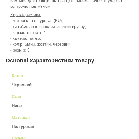
важливо для гравців, які прагнуть високої точності ударів і
контролю над м'ячем.
Характеристики:
- матеріал: поліуретан (PU);
-
тип з'єднання панелей: зшитий вручну
;
- кількість шарів: 4;
- камера: латекс;
- колір: білий, жовтий, червоний;
- розмір: 5.
Основні характеристики товару
Колір
Червоний
Стан
Нове
Матеріал
Поліуретан
Розмір