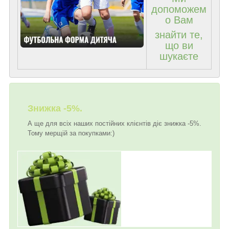
допоможем
о Вам
знайти те,
що ви
шукаєте
Знижка -5%.
А ще для всіх наших постійних клієнтів діє знижка -5%.
Тому мерщій за покупками:)