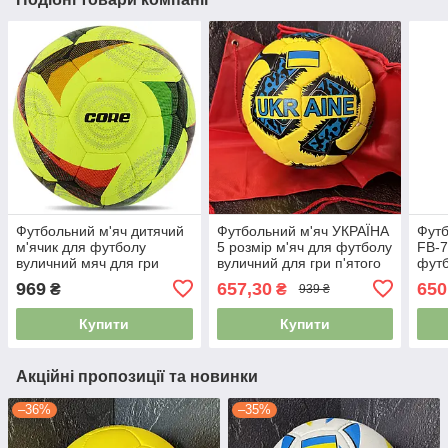
Футбольний м'яч дитячий
Футбольний м'яч УКРАЇНА
Футб
м'ячик для футболу
5 розмір м'яч для футболу
FB-7
вуличний мяч для гри
вуличний для гри п'ятого
футб
зшитий вручну CORE
розміру зшитий вручну
п'ят
969
657,30
650
₴
₴
939 ₴
BRILLIANT FB-8462
вруч
жовтий
Купити
Купити
Акційні пропозиції та новинки
–36%
–35%