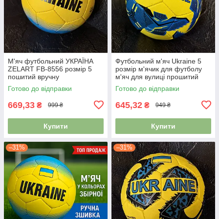
М'яч футбольний УКРАЇНА
Футбольний м'яч Ukraine 5
ZELART FB-8556 розмір 5
розмір м'ячик для футболу
пошитий вручну
м'яч для вулиці прошитий
FB-7987
Готово до відправки
Готово до відправки
669,33
645,32
₴
₴
999 ₴
949 ₴
Купити
Купити
–31%
–31%