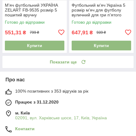
М'яч футбольний УКРАЇНА
Футбольний м'яч Україна 5
ZELART FB-9535 розмір 5
розмір м'яч для футболу
пошитий вручну
вуличний для гри п'ятого
розміру зшитий FB-0047-784
Готово до відправки
Готово до відправки
551,31
647,91
₴
₴
799 ₴
939 ₴
Купити
Купити
Показати ще
Про нас
100% позитивних з 353 відгуків за рік
Працює з 31.12.2020
м. Київ
02091, вул. Харківське шосе, 17, Київ, Україна
Контакти