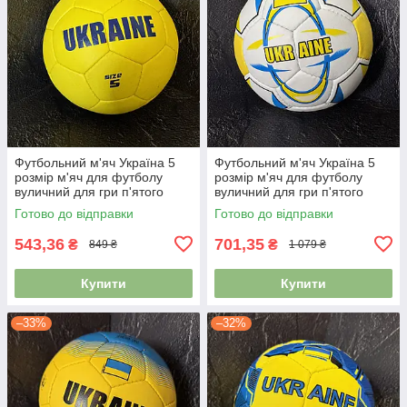
Футбольний м'яч Україна 5
Футбольний м'яч Україна 5
розмір м'яч для футболу
розмір м'яч для футболу
вуличний для гри п'ятого
вуличний для гри п'ятого
розміру зшитий FB-9535
розміру зшитий FB-848
Готово до відправки
Готово до відправки
543,36
701,35
₴
₴
849 ₴
1 079 ₴
Купити
Купити
–33%
–32%