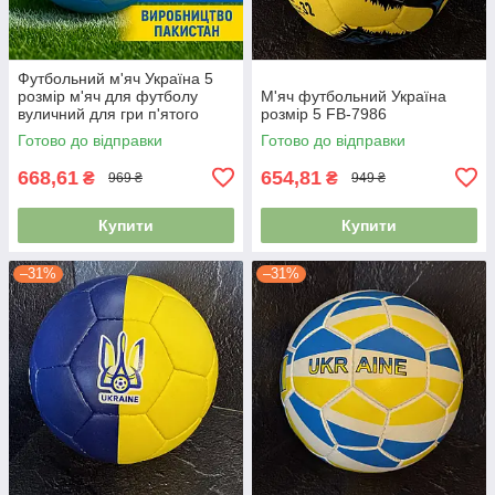
Футбольний м'яч Україна 5
розмір м'яч для футболу
М'яч футбольний Україна
вуличний для гри п'ятого
розмір 5 FB-7986
розміру зшитий FB-8556
Готово до відправки
Готово до відправки
668,61
654,81
₴
₴
969 ₴
949 ₴
Купити
Купити
–31%
–31%