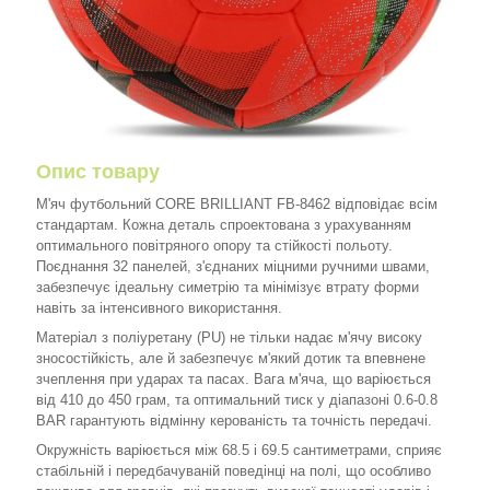
Опис товару
М'яч футбольний CORE BRILLIANT FB-8462 відповідає всім
стандартам. Кожна деталь спроектована з урахуванням
оптимального повітряного опору та стійкості польоту.
Поєднання 32 панелей, з'єднаних міцними ручними швами,
забезпечує ідеальну симетрію та мінімізує втрату форми
навіть за інтенсивного використання.
Матеріал з поліуретану (PU) не тільки надає м'ячу високу
зносостійкість, але й забезпечує м'який дотик та впевнене
зчеплення при ударах та пасах. Вага м'яча, що варіюється
від 410 до 450 грам, та оптимальний тиск у діапазоні 0.6-0.8
BAR гарантують відмінну керованість та точність передачі.
Окружність варіюється між 68.5 і 69.5 сантиметрами, сприяє
стабільній і передбачуваній поведінці на полі, що особливо