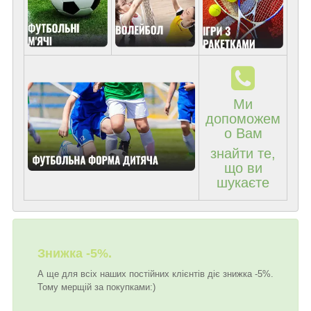
Ми
допоможем
о Вам
знайти те,
що ви
шукаєте
Знижка -5%.
А ще для всіх наших постійних клієнтів діє знижка -5%.
Тому мерщій за покупками:)