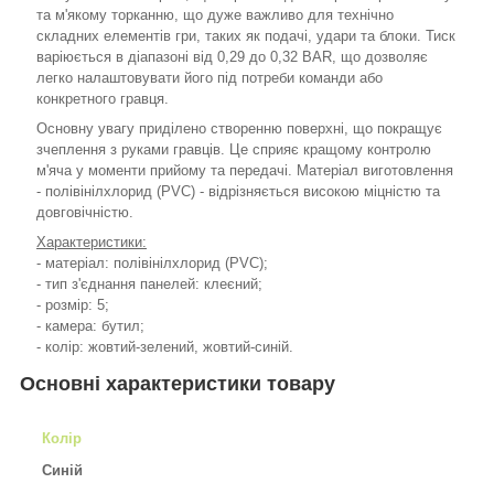
та м'якому торканню, що дуже важливо для технічно
складних елементів гри, таких як подачі, удари та блоки. Тиск
варіюється в діапазоні від 0,29 до 0,32 BAR, що дозволяє
легко налаштовувати його під потреби команди або
конкретного гравця.
Основну увагу приділено створенню поверхні, що покращує
зчеплення з руками гравців. Це сприяє кращому контролю
м'яча у моменти прийому та передачі. Матеріал виготовлення
- полівінілхлорид (PVC) - відрізняється високою міцністю та
довговічністю.
Характеристики:
- матеріал: полівінілхлорид (PVC);
- тип з'єднання панелей: клеєний;
- розмір: 5;
- камера: бутил;
- колір: жовтий-зелений, жовтий-синій.
Основні характеристики товару
Колір
Синій