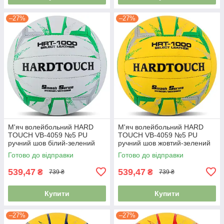
–27%
–27%
М'яч волейбольний HARD
М'яч волейбольний HARD
TOUCH VB-4059 №5 PU
TOUCH VB-4059 №5 PU
ручний шов білий-зелений
ручний шов жовтий-зелений
Готово до відправки
Готово до відправки
539,47
539,47
₴
₴
739 ₴
739 ₴
Купити
Купити
–27%
–27%