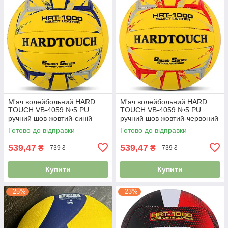
М'яч волейбольний HARD
М'яч волейбольний HARD
TOUCH VB-4059 №5 PU
TOUCH VB-4059 №5 PU
ручний шов жовтий-синій
ручний шов жовтий-червоний
Готово до відправки
Готово до відправки
539,47
539,47
₴
₴
739 ₴
739 ₴
Купити
Купити
–25%
–23%