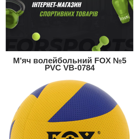
М'яч волейбольний FOX №5
PVC VB-0784