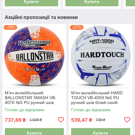
Купити
Купити
Акційні пропозиції та новинки
–29%
–27%
М'яч волейбольний
М'яч волейбольний HARD
BALLONSTAR SMASH VB-
TOUCH VB-4059 №5 PU
4070 №5 PU ручний шов
ручний шов білий-синій
синій-помаранчевий
Готово до відправки
Готово до відправки
737,69
539,47
₴
₴
1 039 ₴
739 ₴
Купити
Купити