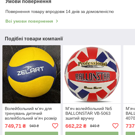
Умови повернення
Повернення товару впродовж 14 днів за домовленістю
Всі умови повернення
Подібні товари компанії
Волейбольний м'яч для
М'яч волейбольний №5
М'яч
тренувань дитячий
BALLONSTAR VB-5063
BAL
волейбольний м'яч розмір
зшитий вручну
407
№5 ZELART VB-7450
сині
749,71
662,22
737
₴
₴
949 ₴
849 ₴