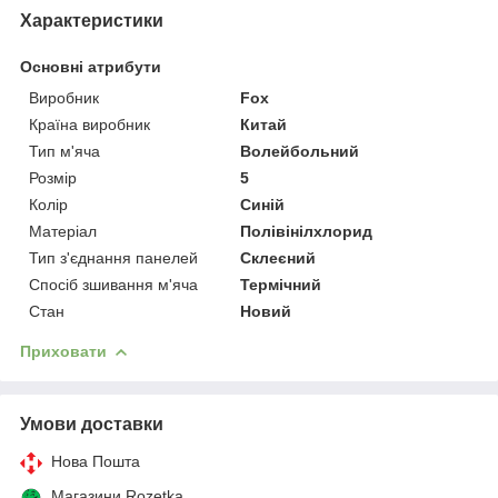
Характеристики
Основні атрибути
Виробник
Fox
Країна виробник
Китай
Тип м'яча
Волейбольний
Розмір
5
Колір
Синій
Матеріал
Полівінілхлорид
Тип з'єднання панелей
Склеєний
Спосіб зшивання м'яча
Термічний
Стан
Новий
Приховати
Умови доставки
Нова Пошта
Магазини Rozetka