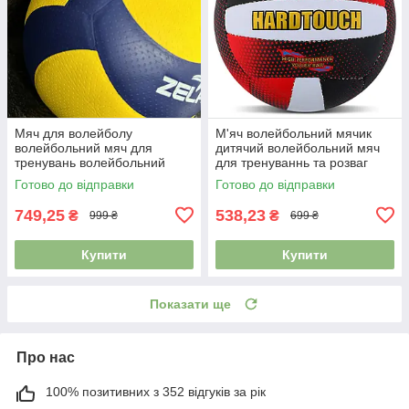
Мяч для волейболу
М'яч волейбольний мячик
волейбольний мяч для
дитячий волейбольний мяч
тренувань волейбольний
для тренуваннь та розваг
м'яч для дітей розмір №5
HARD TOUCH №5 VB-4049
Готово до відправки
Готово до відправки
ZELART VB-7450
композитна шкіра червоний-
чорний
749,25
538,23
₴
₴
999 ₴
699 ₴
Купити
Купити
Показати ще
Про нас
100% позитивних з 352 відгуків за рік