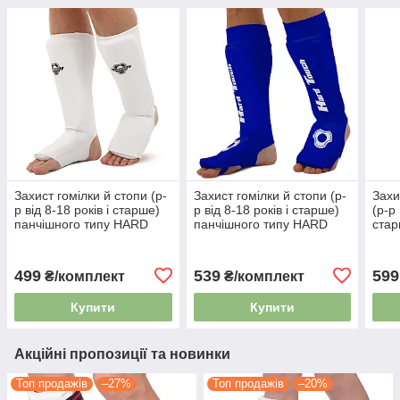
Захист гомілки й стопи (р-
Захист гомілки й стопи (р-
Захи
р від 8-18 років і старше)
р від 8-18 років і старше)
(р-р 
панчішного типу HARD
панчішного типу HARD
стар
TOUCH CO-8912 білий
TOUCH CO-8919 синій
фікс
471
499
539
599
₴/комплект
₴/комплект
Купити
Купити
Акційні пропозиції та новинки
Топ продажів
–27%
Топ продажів
–20%