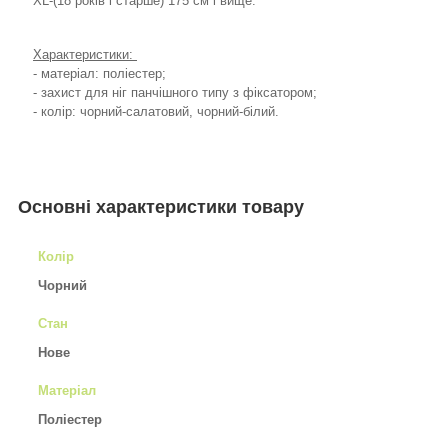
XL-(18 років і старше) 175 см і вище.
Характеристики:
- матеріал: поліестер;
- захист для ніг панчішного типу з фіксатором;
- колір: чорний-салатовий, чорний-білий.
Основні характеристики товару
Колір
Чорний
Стан
Нове
Матеріал
Поліестер