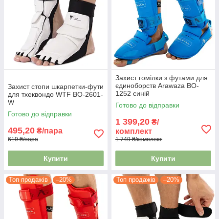
Захист гомілки з футами для
єдиноборств Arawaza BO-
Захист стопи шкарпетки-фути
1252 синій
для тхеквондо WTF BO-2601-
W
Готово до відправки
Готово до відправки
1 399,20
₴/
495,20
₴/пара
комплект
619 ₴/пара
1 749 ₴/комплект
Купити
Купити
Топ продажів
–20%
Топ продажів
–20%