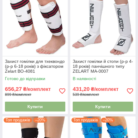
Захист гомілки для тхеквондо
Захист гомілки й стопи (р-р 4-
(р-р 6-18 років) з фіксатором
18 років) панчішного типу
Zelart BO-4081
ZELART MA-0007
Готово до відправки
В наявності
656,27
431,20
₴/комплект
₴/комплект
899 ₴/комплект
539 ₴/комплект
Купити
Купити
Топ продажів
–20%
Топ продажів
–20%