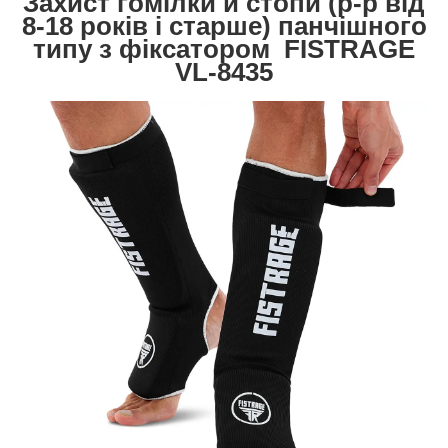
Захист гомілки й стопи (р-р від
8-18 років і старше) панчішного
типу з фіксатором FISTRAGE
VL-8435