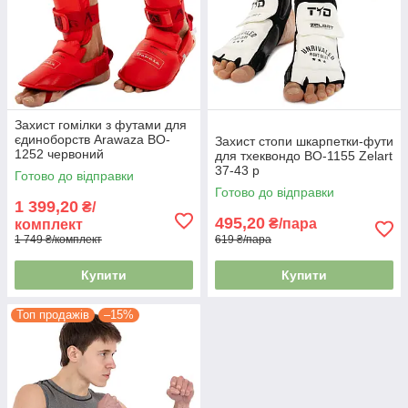
Захист гомілки з футами для
єдиноборств Arawaza BO-
Захист стопи шкарпетки-фути
1252 червоний
для тхеквондо BO-1155 Zelart
37-43 р
Готово до відправки
Готово до відправки
1 399,20
₴/
495,20
₴/пара
комплект
1 749 ₴/комплект
619 ₴/пара
Купити
Купити
Топ продажів
–15%