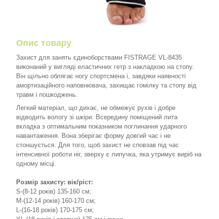
Опис товару
Захист для занять єдиноборствами FISTRAGE VL-8435
виконаний у вигляді еластичних гетр з накладкою на стопу.
Він щільно облягає ногу спортсмена і, завдяки наявності
амортизаційного наповнювача, захищає гомілку та стопу від
травм і пошкоджень.
Легкий матеріал, що дихає, не обмежує рухів і добре
відводить вологу зі шкіри. Всередину поміщений лита
вкладка з оптимальним показником поглинання ударного
навантаження. Вона зберігає форму довгий час і не
стоншується. Для того, щоб захист не сповзав під час
інтенсивної роботи ніг, зверху є липучка, яка утримує виріб на
одному місці.
Розмір захисту: вік/ріст:
S-(8-12 років) 135-160 см;
M-(12-14 років) 160-170 см;
L-(16-18 років) 170-175 см;