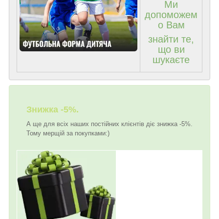
Ми
допоможем
о Вам
знайти те,
що ви
шукаєте
Знижка -5%.
А ще для всіх наших постійних клієнтів діє знижка -5%.
Тому мерщій за покупками:)