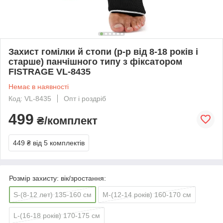
Захист гомілки й стопи (р-р від 8-18 років і
старше) панчішного типу з фіксатором
FISTRAGE VL-8435
Немає в наявності
Код: VL-8435
Опт і роздріб
499
₴/комплект
449 ₴
від 5 комплектів
Розмір захисту: вік/зростання:
S-(8-12 лет) 135-160 см
M-(12-14 років) 160-170 см
L-(16-18 років) 170-175 см