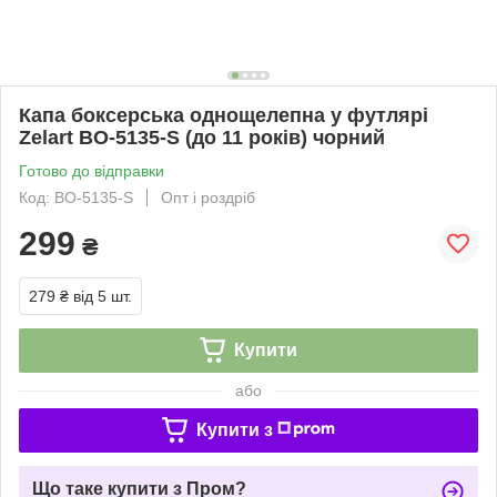
Капа боксерська однощелепна у футлярі
Zelart BO-5135-S (до 11 років) чорний
Готово до відправки
Код: BO-5135-S
Опт і роздріб
299
₴
279 ₴
від 5 шт.
Купити
або
Купити з
Що таке купити з Пром?