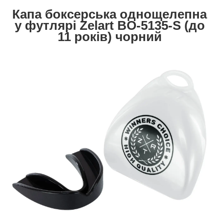
Капа боксерська однощелепна
у футлярі Zelart BO-5135-S (до
11 років)
чорний