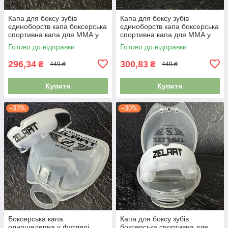
Капа для боксу зубів
Капа для боксу зубів
єдиноборств капа боксерська
єдиноборств капа боксерська
спортивна капа для ММА у
спортивна капа для ММА у
футлярі BO-0062 чорний-
футлярі BO-0062 чорний-
Готово до відправки
Готово до відправки
синій
помаранчевий
296,34
300,83
₴
₴
449 ₴
449 ₴
Купити
Купити
–33%
–30%
Боксерська капа
Капа для боксу зубів
однощелепна у футлярі
боксерська спортивна для