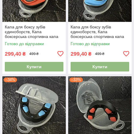
Капа для боксу зубів
Капа для боксу зубів
єдиноборств, Капа
єдиноборств, Капа
боксерська спортивна капа
боксерська спортивна капа
для ММА Zelart BO-0062
для ММА Zelart BO-0062
Готово до відправки
Готово до відправки
чорний-помаранчевий
чорний-синій
299,40
299,40
₴
₴
499 ₴
499 ₴
Купити
Купити
–34%
–33%