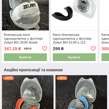
Боксерська капа
Капа боксерська
Капа
однощелепна у футлярі
однощелепна у футлярі
єдин
Zelart BO-3535 білий-
Zelart BO-5135-L (12
бокс
прозорий
років+) чорний
капа
347,19
299
300
₴
₴
489 ₴
BO-0
пом
Купити
Купити
Акційні пропозиції та новинки
–40%
–40%