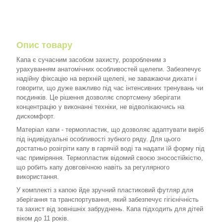
Опис товару
Капа є сучасним засобом захисту, розробленим з
урахуванням анатомічних особливостей щелепи. Забезпечує
надійну фіксацію на верхній щелепі, не заважаючи дихати і
говорити, що дуже важливо під час інтенсивних тренувань чи
поєдинків. Це рішення дозволяє спортсмену зберігати
концентрацію у виконанні техніки, не відволікаючись на
дискомфорт.
Матеріал капи - термопластик, що дозволяє адаптувати виріб
під індивідуальні особливості зубного ряду. Для цього
достатньо розігріти капу в гарячій воді та надати їй форму під
час приміряння. Термопластик відомий своєю зносостійкістю,
що робить капу довговічною навіть за регулярного
використання.
У комплекті з капою йде зручний пластиковий футляр для
зберігання та транспортування, який забезпечує гігієнічність
та захист від зовнішніх забруднень. Капа підходить для дітей
віком до 11 років.