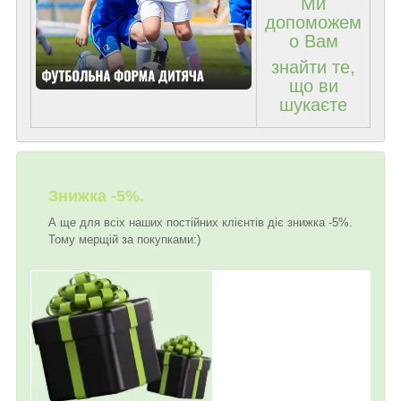
Ми
допоможем
о Вам
знайти те,
що ви
шукаєте
Знижка -5%.
А ще для всіх наших постійних клієнтів діє знижка -5%.
Тому мерщій за покупками:)