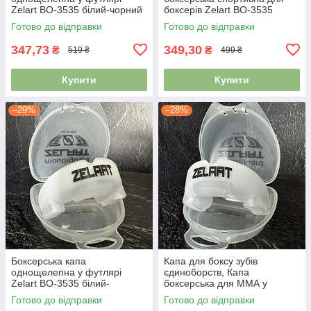
Zelart BO-3535 білий-чорний
боксерів Zelart BO-3535
білий-прозорий
Готово до відправки
Готово до відправки
347,73
349,30
₴
₴
519 ₴
499 ₴
Купити
Купити
–29%
–28%
Боксерська капа
Капа для боксу зубів
однощелепна у футлярі
єдиноборств, Капа
Zelart BO-3535 білий-
боксерська для ММА у
прозорий
футлярі Zelart BO-3535
Готово до відправки
Готово до відправки
білий-прозорий