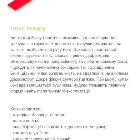
Опис товару
Бинти для боксу еластичні незамінні під час спарингів і
тренувань з грушею. З допомогою липучки фіксуються на
зап'ясті, позбавляючи руху його. Захищають кистьовий
скелет від розтягнень, вивихів, тріщин, деформацій.
Використовуються в професійному та любительському боксі,
підходять як починаючим боксерам, так і досвідченим.
Бинт щільно і м'яко облягає кисть, не здавлює її, не викликає
дискомфорт. Добре фіксує суглоби і зв'язки. При цьому кулак
боксера залишається рухливим. Чудово тримають первинну
форму навіть після тривалої експлуатації.
Характеристики:
- матеріал: бавовна, еластан;
- довжина: 5 м;
- спосіб фіксації на зап'ясті: з допомогою липучки;
- комплектація: 2 шт;
- колір: червоний, синій, чорний.