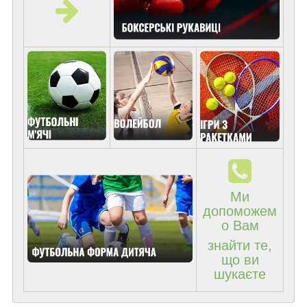
Ми
допоможем
о Вам
знайти те,
що ви
шукаєте