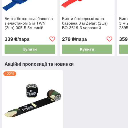
Бинти боксерські бавовна
Бинти боксерські пара
Бинт
з еластаном 5 м TWN
бавовна 3 м Zelart (2шт)
3 м 
(2шт) 005-5 5м синій
BO-3619-3 червоний
2895
339
279
359
₴/пара
₴/пара
Купити
Купити
Акційні пропозиції та новинки
–22%